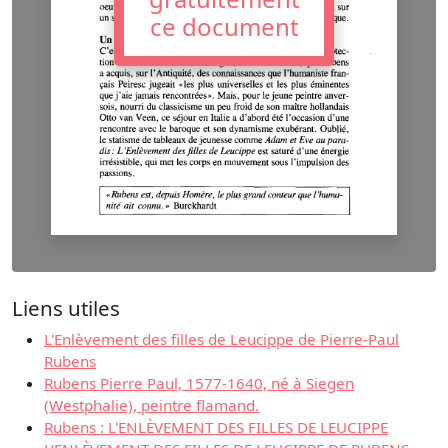
ce document
Liens utiles
L'Enlèvement des filles de Leucippe de Pierre-Paul
Rubens
Rubens Pierre Paul, 1577-1640, né à Siegen
(Westphalie), peintre flamand.
Rubens : L'ENLÈVEMENT DES FILLES DE LEUCIPPE