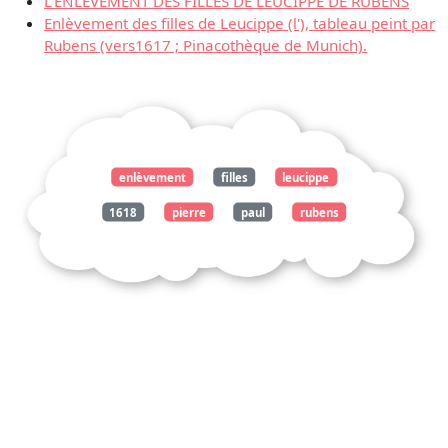
L’ENLÈVEMENT DES FILLES DE LEUCIPPE DE RUBENS
Enlèvement des filles de Leucippe (l'), tableau peint par
Rubens (vers1617 ; Pinacothèque de Munich).
enlèvement
filles
leucippe
1618
pierre
paul
rubens
1577
1640