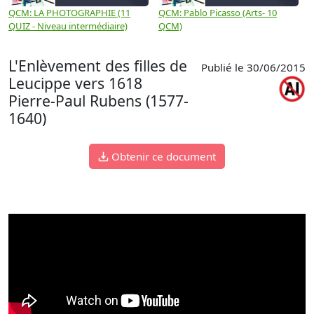
QCM: LA PHOTOGRAPHIE (11
QCM: Pablo Picasso (Arts- 10
Q
QUIZ - Niveau intermédiaire)
QCM)
N
L'Enlèvement des filles de
Publié le 30/06/2015
Leucippe vers 1618
Pierre-Paul Rubens (1577-
1640)
Obtenir ce document