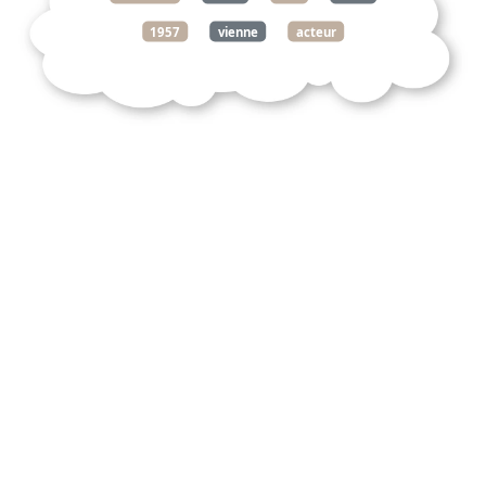
1957
vienne
acteur
cinéaste
américain
origine
autrichienne