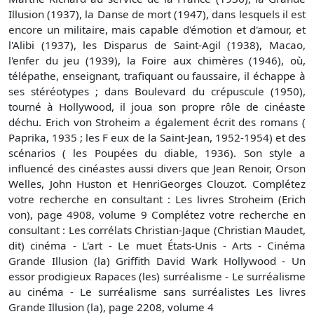
Illusion (1937), la Danse de mort (1947), dans lesquels il est
encore un militaire, mais capable d'émotion et d'amour, et
l'Alibi (1937), les Disparus de Saint-Agil (1938), Macao,
l'enfer du jeu (1939), la Foire aux chimères (1946), où,
télépathe, enseignant, trafiquant ou faussaire, il échappe à
ses stéréotypes ; dans Boulevard du crépuscule (1950),
tourné à Hollywood, il joua son propre rôle de cinéaste
déchu. Erich von Stroheim a également écrit des romans (
Paprika, 1935 ; les F eux de la Saint-Jean, 1952-1954) et des
scénarios ( les Poupées du diable, 1936). Son style a
influencé des cinéastes aussi divers que Jean Renoir, Orson
Welles, John Huston et HenriGeorges Clouzot. Complétez
votre recherche en consultant : Les livres Stroheim (Erich
von), page 4908, volume 9 Complétez votre recherche en
consultant : Les corrélats Christian-Jaque (Christian Maudet,
dit) cinéma - L'art - Le muet États-Unis - Arts - Cinéma
Grande Illusion (la) Griffith David Wark Hollywood - Un
essor prodigieux Rapaces (les) surréalisme - Le surréalisme
au cinéma - Le surréalisme sans surréalistes Les livres
Grande Illusion (la), page 2208, volume 4