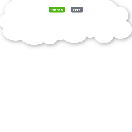
rochen
tiere