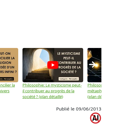
→
cilier la
Philosophie: Le mysticisme peut-
Philosophie: Peut-on lier la
nivers
il contribuer au progrès de la
métaphysique à la physiqu
société ? (plan détaillé)
(plan détaillé)
Publié le 09/06/2013