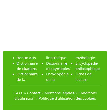
Beaux-Arts
linguistique
mythologie
Dictionnaire
Dictionnaire
Encyclopédie
de citations
des symboles
philosophique
Dictionnaire
Encyclopédie
Fiches de
de la
de la
lecture
F.A.Q.
∘
Contact
∘
Mentions légales
∘
Conditions
d'utilisation
∘
Politique d’utilisation des cookies