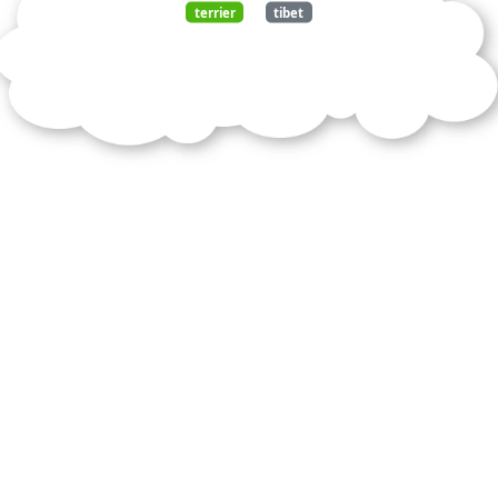
terrier
tibet