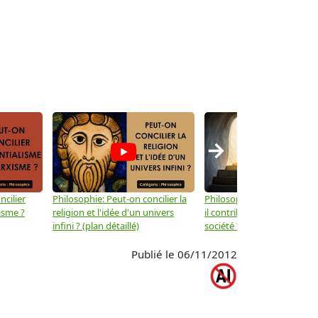
→
ncilier
Philosophie: Peut-on concilier la
Philosophie: Le mysticisme
isme ?
religion et l'idée d'un univers
il contribuer au progrès de 
infini ? (plan détaillé)
société ? (plan détaillé)
Publié le 06/11/2012