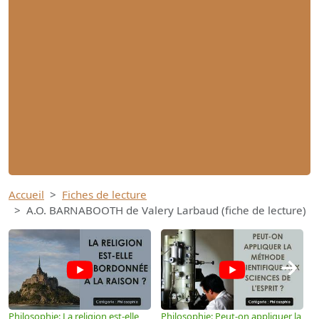
Accueil
Fiches de lecture
A.O. BARNABOOTH de Valery Larbaud (fiche de lecture)
→
Philosophie: La religion est-elle
Philosophie: Peut-on appliquer la
P