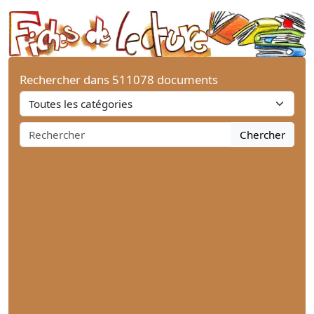
Rechercher dans 511078 documents
Chercher