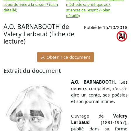
subordonnée à la raison ? (plan
méthode scientifique aux
n
détaillé)
sciences de l'esprit ? (plan
détaillé)
A.O. BARNABOOTH de
Publié le 15/10/2018
Valery Larbaud (fiche de
lecture)
Obtenir ce document
Extrait du document
A.O. BARNABOOTH
. Ses
oeuvrcs complètes, c'est-à-
dire un conte, ses poésies
et son journal intime.
Ouvrage de
Valery
Larbaud
(1881-1957),
publié dans sa forme