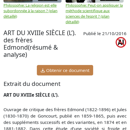
Philosophie: La religion est-elle
Philosophie: Peut-on appliquer la
P
subordonnée à la raison ? (plan
méthode scientifique aux
n
détaillé)
sciences de l'esprit ? (plan
détaillé)
ART DU XVIIIe SIÈCLE (L’).
Publié le 21/10/2016
des frères
Edmond(résumé &
analyse)
Obtenir ce document
Extrait du document
ART DU XVIIIe SIÈCLE (L’).
Ouvrage de critique des frères Edmond (1822-1896) et Jules
(1830-1870) de Goncourt, publié en 1859-1865, puis avec
des suppléments successifs et des variantes, en 1874 et en
1881-1882. Dans cette étude d’une société si froide et