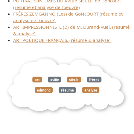
PORTRAITS INTIMES DU XVIIIe SIÈCLE. de Goncourt
(résumé et analyse de l’oeuvre)
FRÈRES ZEMGANNO (Les) de GoNcOURT (résumé et
analyse de l'oeuvre)
ART IMPRESSIONNISTE (L’) de M. Durand-Ruel. (résumé
& analyse)
ART POÉTIQUE FRANÇAIS. (résumé & analyse)
art
xviiie
siècle
frères
edmond
résumé
analyse