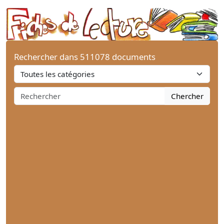
Rechercher dans 511078 documents
Chercher