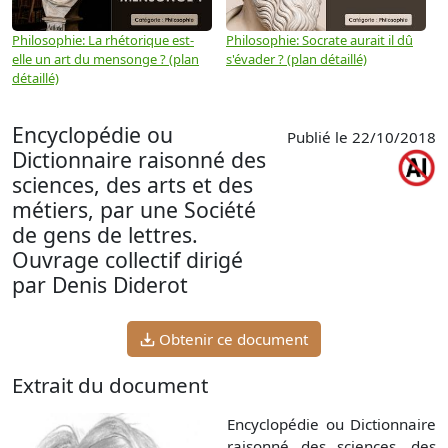
Philosophie: La rhétorique est-
Philosophie: Socrate aurait il dû
P
elle un art du mensonge ? (plan
s'évader ? (plan détaillé)
s
détaillé)
(
Encyclopédie ou
Publié le 22/10/2018
Dictionnaire raisonné des
sciences, des arts et des
métiers, par une Société
de gens de lettres.
Ouvrage collectif dirigé
par Denis Diderot
Obtenir ce document
Extrait du document
Encyclopédie ou Dictionnaire
raisonné des sciences, des