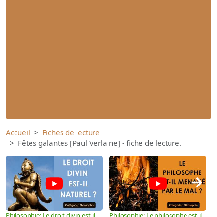
Accueil
Fiches de lecture
Fêtes galantes [Paul Verlaine] - fiche de lecture.
→
Philosophie: Le droit divin est-il
Philosophie: Le philosophe est-il
P