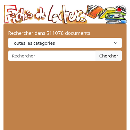
Rechercher dans 511078 documents
Chercher