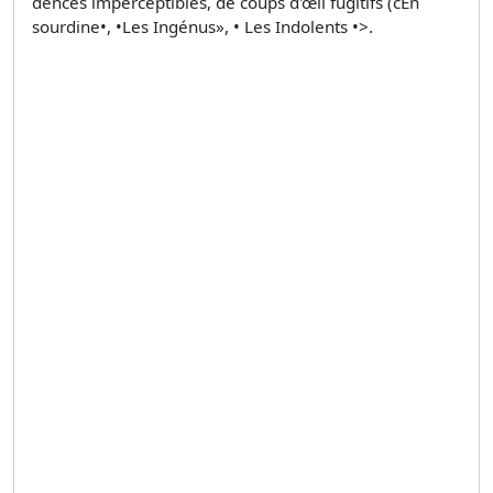
dences imperceptibles, de coups d'œil fugitifs (cEn
sourdine•, •Les Ingénus», • Les Indolents •>.