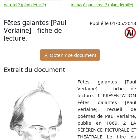
naturel ? (plan détaillé)
menacé par le mal ? (plan détaillé)
l
p
Fêtes galantes [Paul
Publié le 01/05/2013
Verlaine] - fiche de
lecture.
Obtenir ce document
Extrait du document
Fêtes galantes [Paul
Verlaine] - fiche de
lecture. 1 PRÉSENTATION
Fêtes galantes [Paul
Verlaine], recueil de
poèmes de Paul Verlaine,
publié en 1869. 2 LA
RÉFÉRENCE PICTURALE ET
THÉÂTRALE Le titre du