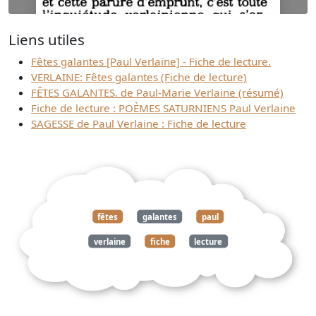
Liens utiles
Fêtes galantes [Paul Verlaine] - Fiche de lecture.
VERLAINE: Fêtes galantes (Fiche de lecture)
Télécharger
FÊTES GALANTES. de Paul-Marie Verlaine (résumé)
gratuitement
Fiche de lecture : POÈMES SATURNIENS Paul Verlaine
ce document
SAGESSE de Paul Verlaine : Fiche de lecture
fêtes
galantes
paul
verlaine
fiche
lecture