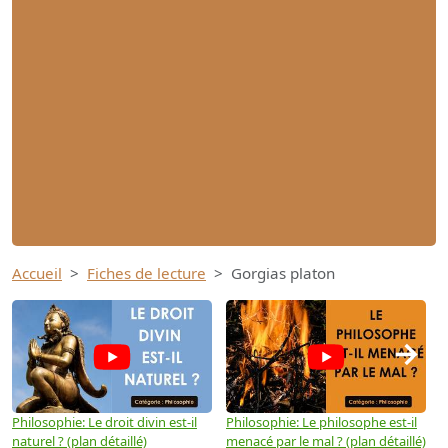
Accueil
Fiches de lecture
Gorgias platon
→
Philosophie: Le droit divin est-il
Philosophie: Le philosophe est-il
P
naturel ? (plan détaillé)
menacé par le mal ? (plan détaillé)
l