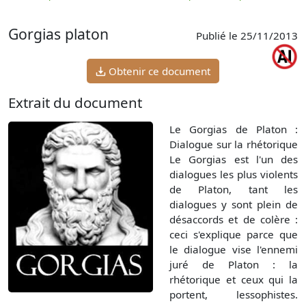
p
Gorgias platon
Publié le 25/11/2013
Obtenir ce document
Extrait du document
Le Gorgias de Platon :
Dialogue sur la rhétorique
Le Gorgias est l'un des
dialogues les plus violents
de Platon, tant les
dialogues y sont plein de
désaccords et de colère :
ceci s'explique parce que
le dialogue vise l'ennemi
juré de Platon : la
rhétorique et ceux qui la
portent, lessophistes.