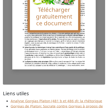
Télécharger
gratuitement
ce document
Liens utiles
Analyse Gorgias Platon (481 b et 486 d): la rhétorique
Gorgias de Platon: Socrate contre Gorgias à propos de