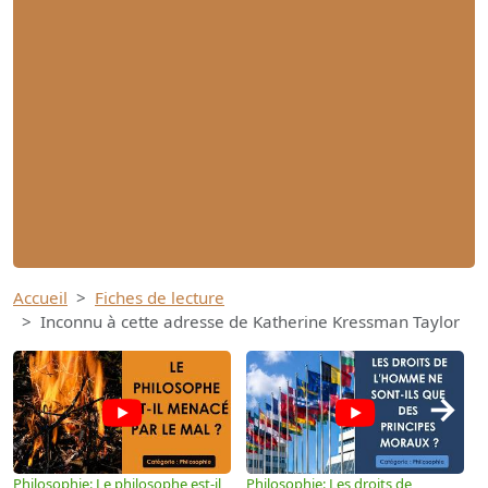
Accueil
Fiches de lecture
Inconnu à cette adresse de Katherine Kressman Taylor
→
Philosophie: Le philosophe est-il
Philosophie: Les droits de
P