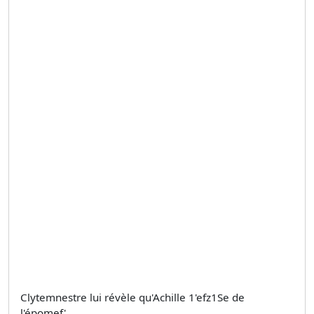
Clytemnestre lui révèle qu'Achille 1'efz1Se de
l'épomef'.