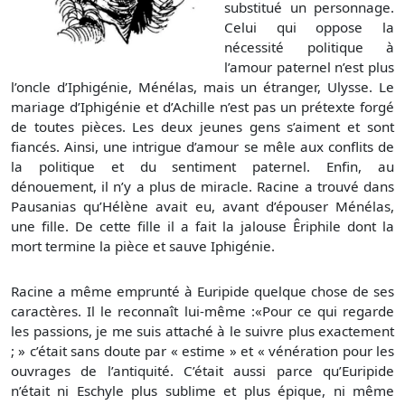
substitué un personnage.
Celui qui oppose la
nécessité politique à
l’amour paternel n’est plus
l’oncle d’Iphigénie, Ménélas, mais un étranger, Ulysse. Le
mariage d’Iphigénie et d’Achille n’est pas un prétexte forgé
de toutes pièces. Les deux jeunes gens s’aiment et sont
fiancés. Ainsi, une intrigue d’amour se mêle aux conflits de
la politique et du sentiment paternel. Enfin, au
dénouement, il n’y a plus de miracle. Racine a trouvé dans
Pausanias qu’Hélène avait eu, avant d’épouser Ménélas,
une fille. De cette fille il a fait la jalouse Êriphile dont la
mort termine la pièce et sauve Iphigénie.
Racine a même emprunté à Euripide quelque chose de ses
caractères. Il le reconnaît lui-même :«Pour ce qui regarde
les passions, je me suis attaché à le suivre plus exactement
; » c’était sans doute par « estime » et « vénération pour les
ouvrages de l’antiquité. C’était aussi parce qu’Euripide
n’était ni Eschyle plus sublime et plus épique, ni même