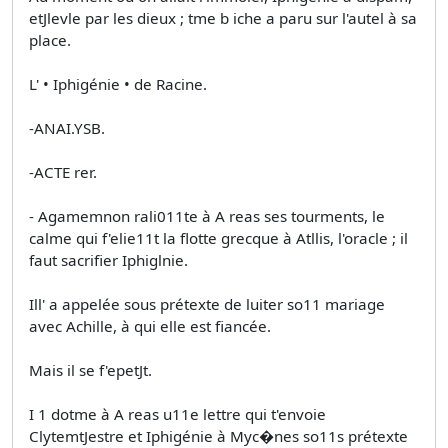
etJlevle par les dieux ; tme b iche a paru sur l'autel à sa
place.
L' • Iphigénie • de Racine.
-ANAI.YSB.
-ACTE rer.
- Agamemnon rali011te à A reas ses tourments, le
calme qui f'elie11t la flotte grecque à Atllis, l'oracle ; il
faut sacrifier Iphiglnie.
Ill' a appelée sous prétexte de luiter so11 mariage
avec Achille, à qui elle est fiancée.
Mais il se f'epetJt.
I 1 dotme à A reas u11e lettre qui t'envoie
ClytemtJestre et Iphigénie à Myc�nes so11s prétexte