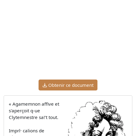
Obtenir ce document
« Agamemnon affive et
s'aperçoit q-ue
Clytemnestre sa!'t tout.
Imprl· calions de