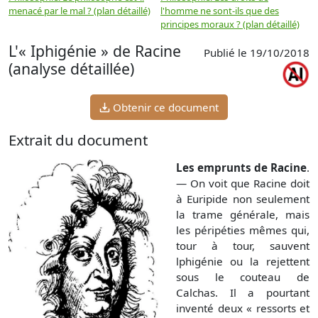
menacé par le mal ? (plan détaillé)
l'homme ne sont-ils que des
e
principes moraux ? (plan détaillé)
(
L'« Iphigénie » de Racine
Publié le 19/10/2018
(analyse détaillée)
Obtenir ce document
Extrait du document
Les emprunts de Racine
.
— On voit que Racine doit
à Euripide non seulement
la trame générale, mais
les péripéties mêmes qui,
tour à tour, sauvent
lphigénie ou la rejettent
sous le couteau de
Calchas. Il a pourtant
inventé deux « ressorts et