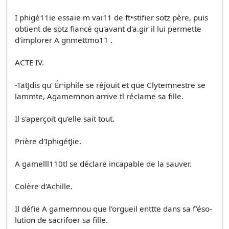
I phigé11ie essaie m vai11 de ft•stifier sotz père, puis
obtient de sotz fiancé qu'avant d'a.gir il lui permette
d'implorer A gnmettmo11 .
ACTE IV.
-TatJdis qu' Ér·iphile se réjouit et que Clytemnestre se
lammte, Agamemnon arrive tl réclame sa fille.
Il s'aperçoit qu'elle sait tout.
Prière d'IphigétJie.
A gamelll110tl se déclare incapable de la sauver.
Colère d'Achille.
Il défie A gamemnou que l'orgueil enttte dans sa f'éso­
lution de sacrifoer sa fille.