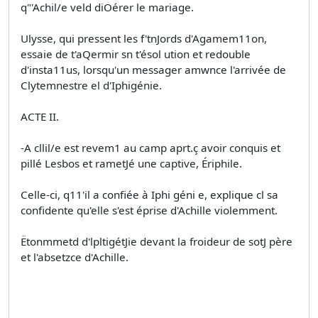
q"'Achil/e veld diOérer le mariage.
Ulysse, qui pressent les f'tnJords d'Agamem11on,
essaie de t'aQermir sn t'ésol ution et redouble
d'insta11us, lorsqu'un messager amwnce l'arrivée de
Clytemnestre el d'Iphigénie.
ACTE II.
-A cllil/e est revem1 au camp aprt.ç avoir conquis et
pillé Lesbos et rametJé une captive, Ériphile.
Celle-ci, q11'il a confiée à Iphi­ géni e, explique cl sa
confidente qu'elle s'est éprise d'Achille violemment.
Ëtonmmetd d'lpltigétJie devant la froideur de sotJ père
et l'absetzce d'Achille.