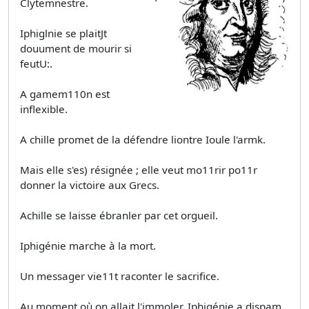
Clytemnestre.
Iphiglnie se plaitJt
douument de mourir si
feutU:.
A gamem110n est
inflexible.
A chille promet de la défendre liontre Ioule l'armk.
Mais elle s'es) résignée ; elle veut mo11rir po11r
donner la victoire aux Grecs.
Achille se laisse ébranler par cet orgueil.
Iphigénie marche à la mort.
Un messager vie11t raconter le sacrifice.
Au moment où on allait l'immoler, Iphigénie a dispam,