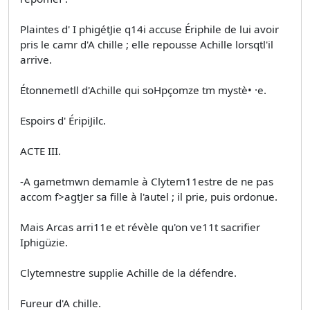
Plaintes d' I phigétJie q14i accuse Ériphile de lui avoir
pris le camr d'A chille ; elle repousse Achille lorsqtl'il
arrive.
Étonnemetll d'Achille qui soHpçomze tm mystè• ·e.
Espoirs d' ÉripiJilc.
ACTE III.
-A gametmwn demamle à Clytem11estre de ne pas
accom­ f>agtJer sa fille à l'autel ; il prie, puis ordonue.
Mais Arcas arri11e et révèle qu'on ve11t sacrifier
Iphigüzie.
Clytemnestre supplie Achille de la défendre.
Fureur d'A chille.