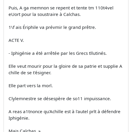
Puis, A ga memnon se repent et tente tm 110t4vel
eUort pour la soustraire à Calchas.
1\f ais Ériphile va prévmir le grand prêtre.
ACTE V.
- Iphigénie a été arrêtée par les Grecs tllutinés.
Elle veut mourir pour la gloire de sa patrie et supplie A
chille de se t'ésigner.
Elle part vers la morl.
Clylemnestre se désespère de so11 impuissance.
A reas a1tnonce qu'Achille est à l'autel prlt à défendre
Iphigénie.
Mais Calchas. »