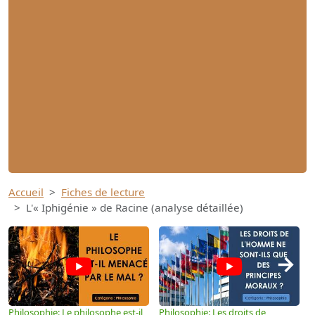
Accueil
Fiches de lecture
L'« Iphigénie » de Racine (analyse détaillée)
→
Philosophie: Le philosophe est-il
Philosophie: Les droits de
P