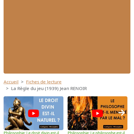
Accueil
Fiches de lecture
La Règle du jeu (1939) Jean RENOIR
→
Philosophie: Le droit divin est-il
Philosophie: Le philosophe est-il
P