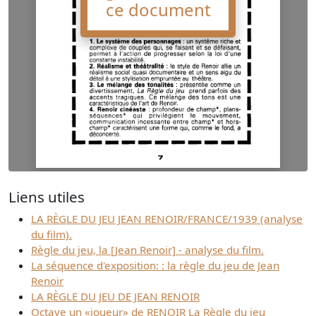
ce document
Liens utiles
LA RÈGLE DU JEU JEAN RENOIR/FRANCE/1939 (analyse
du film).
Règle du jeu, la [Jean Renoir] - analyse du film.
La séquence d'exposition: : la règle du jeu de Jean
Renoir
LA RÈGLE DU JEU DE JEAN RENOIR
Octave un «joueur» de RENOIR La Règle du jeu