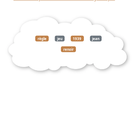
règle
jeu
1939
jean
renoir