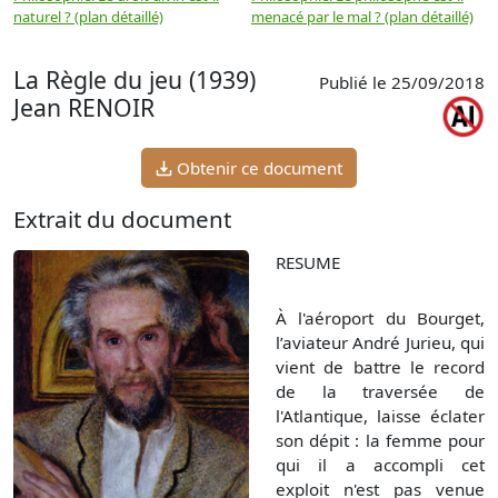
naturel ? (plan détaillé)
menacé par le mal ? (plan détaillé)
l
p
La Règle du jeu (1939)
Publié le 25/09/2018
Jean RENOIR
Obtenir ce document
Extrait du document
RESUME
À l'aéroport du Bourget,
l’aviateur André Jurieu, qui
vient de battre le record
de la traversée de
l'Atlantique, laisse éclater
son dépit : la femme pour
qui il a accompli cet
exploit n'est pas venue