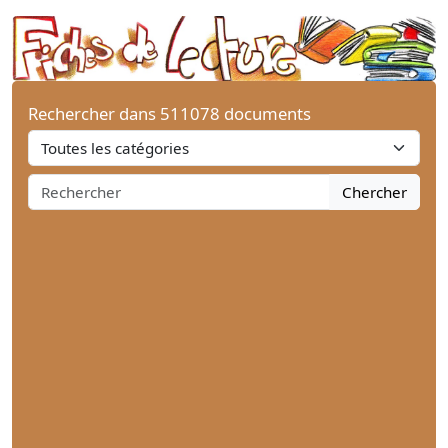
Rechercher dans 511078 documents
Chercher