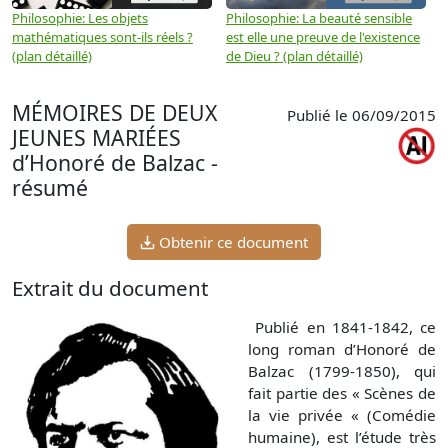
Philosophie: Les objets
Philosophie: La beauté sensible
P
mathématiques sont-ils réels ?
est elle une preuve de l'existence
p
(plan détaillé)
de Dieu ? (plan détaillé)
MÉMOIRES DE DEUX
Publié le 06/09/2015
JEUNES MARIÉES
d’Honoré de Balzac -
résumé
Obtenir ce document
Extrait du document
Publié en 1841-1842, ce
long roman d’Honoré de
Balzac (1799-1850), qui
fait partie des « Scènes de
la vie privée « (Comédie
humaine), est l’étude très