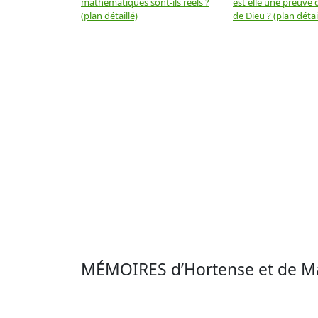
mathématiques sont-ils réels ?
est elle une preuve d
(plan détaillé)
de Dieu ? (plan détai
MÉMOIRES d’Hortense et de Ma