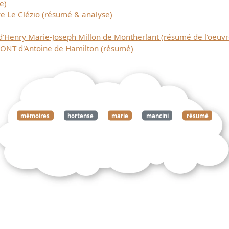
e)
e Le Clézio (résumé & analyse)
 d'Henry Marie-Joseph Millon de Montherlant (résumé de l'oeuvr
T d'Antoine de Hamilton (résumé)
mémoires
hortense
marie
mancini
résumé