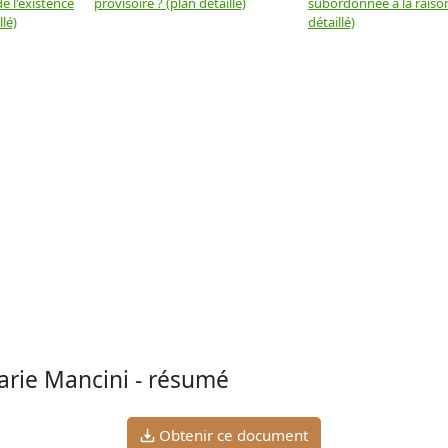
e l'existence
provisoire ? (plan détaillé)
subordonnée à la raison
llé)
détaillé)
rie Mancini - résumé
Obtenir ce document