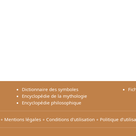
Dictionnaire des symboles
Fic
Encyclopédie de la mythologie
Encyclopédie philosophique
∘
Mentions légales
∘
Conditions d'utilisation
∘
Politique d’utili