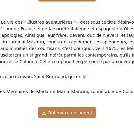
La vie des « Illustres aventurières « - c’est sous ce titre dési
cour de France et de la société italienne et espagnole qu’il es
s apologies. Ainsi que leur frère, devenu duc de Nevers, et leu
du cardinal Mazarin, connurent rapidement les splendeurs, les am
 aux inimitiés des courtisans. C’est pourquoi, vers 1675, les M
suscitèrent un si grand intérêt parmi les contemporains, qu’ils
rincesse Colonna. Celle-ci répondit en personne par un ouvrage
rs d’un écrivain, Saint-Bermond, qui en fit
itables Mémoires de Madame Maria Mancini, connétable de Colon
Obtenir ce document