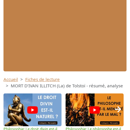
Accueil
Fiches de lecture
MORT D’IVAN ILLITCH (La) de Tolstoï - résumé, analyse
→
Philosophie: Le droit divin est-il
Philosophie: Le philosophe est-il
P