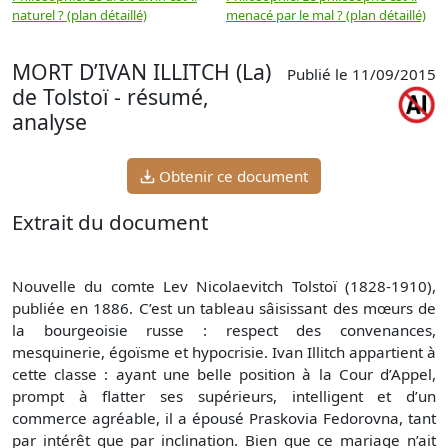
naturel ? (plan détaillé)
menacé par le mal ? (plan détaillé)
l
p
MORT D’IVAN ILLITCH (La)
Publié le 11/09/2015
de Tolstoï - résumé,
analyse
Obtenir ce document
Extrait du document
Nouvelle du comte Lev Nicolaevitch Tolstoï (1828-1910),
publiée en 1886. C’est un tableau sâisissant des mœurs de
la bourgeoisie russe : respect des convenances,
mesquinerie, égoïsme et hypocrisie. Ivan Illitch appartient à
cette classe : ayant une belle position à la Cour d’Appel,
prompt à flatter ses supérieurs, intelligent et d’un
commerce agréable, il a épousé Praskovia Fedorovna, tant
par intérêt que par inclination. Bien que ce mariage n’ait