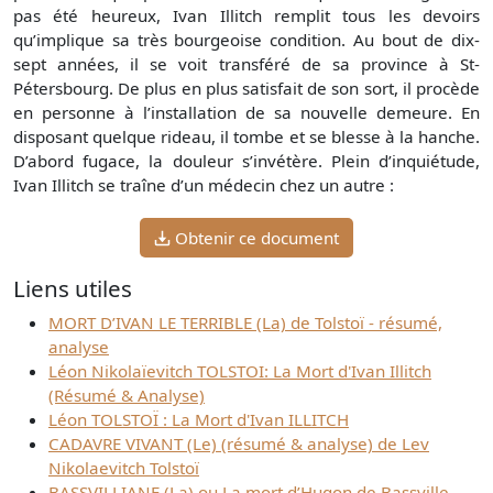
pas été heureux, Ivan Illitch remplit tous les devoirs
qu’implique sa très bourgeoise condition. Au bout de dix-
sept années, il se voit transféré de sa province à St-
Pétersbourg. De plus en plus satisfait de son sort, il procède
en personne à l’installation de sa nouvelle demeure. En
disposant quelque rideau, il tombe et se blesse à la hanche.
D’abord fugace, la douleur s’invétère. Plein d’inquiétude,
Ivan Illitch se traîne d’un médecin chez un autre :
Obtenir ce document
Liens utiles
MORT D’IVAN LE TERRIBLE (La) de Tolstoï - résumé,
analyse
Léon Nikolaïevitch TOLSTOI: La Mort d'Ivan Illitch
(Résumé & Analyse)
Léon TOLSTOÏ : La Mort d'Ivan ILLITCH
CADAVRE VIVANT (Le) (résumé & analyse) de Lev
Nikolaevitch Tolstoï
BASSVILLIANE (La) ou La mort d’Hugon de Bassville