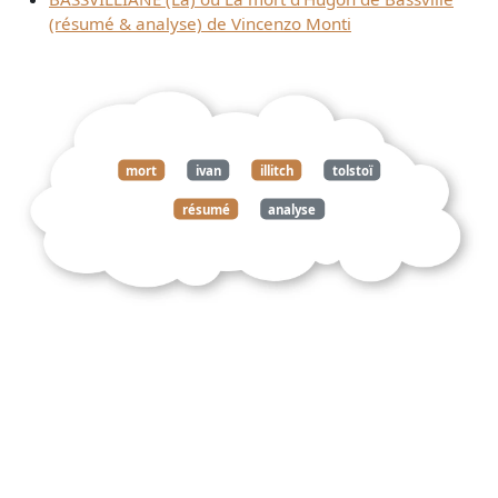
(résumé & analyse) de Vincenzo Monti
mort
ivan
illitch
tolstoï
résumé
analyse