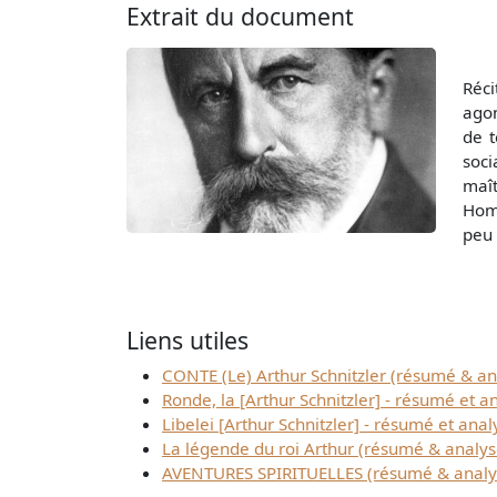
Extrait du document
Réci
agon
de t
soci
maît
Homm
peu 
Liens utiles
CONTE (Le) Arthur Schnitzler (résumé & an
Ronde, la [Arthur Schnitzler] - résumé et a
Libelei [Arthur Schnitzler] - résumé et anal
La légende du roi Arthur (résumé & analys
AVENTURES SPIRITUELLES (résumé & analy