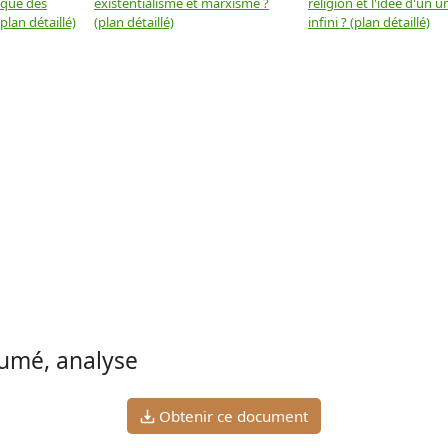
 que des
existentialisme et marxisme ?
religion et l'idée d'un u
plan détaillé)
(plan détaillé)
infini ? (plan détaillé)
sumé, analyse
Obtenir ce document