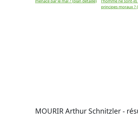
menacé par le mal ? (plan détaillé)
l'homme ne sont-ils
principes moraux ? (
MOURIR Arthur Schnitzler - ré