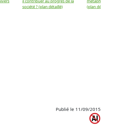
nivers
il contribuer au progrès de la
métaphysique à la physiqu
société ? (plan détaillé)
(plan détaillé)
Publié le 11/09/2015