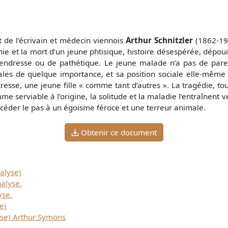
t de l’écrivain et médecin viennois
Arthur Schnitzler
(1862-193
ie et la mort d’un jeune phtisique, histoire désespérée, dépoui
endresse ou de pathétique. Le jeune malade n’a pas de parent
ales de quelque importance, et sa position sociale elle-même e
resse, une jeune fille « comme tant d’autres ». La tragédie, to
e serviable à l’origine, la solitude et la maladie l’entraînent 
céder le pas à un égoïsme féroce et une terreur animale.
Obtenir ce document
alyse)
nalyse.
yse.
e)
se) Arthur Symons