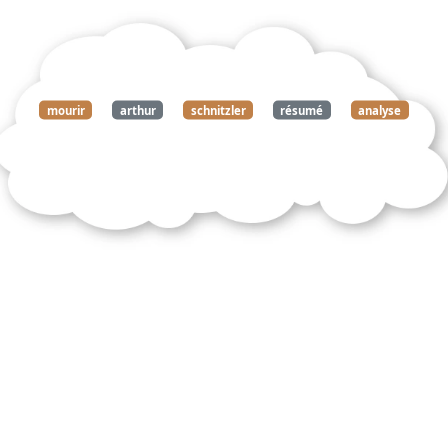
mourir
arthur
schnitzler
résumé
analyse