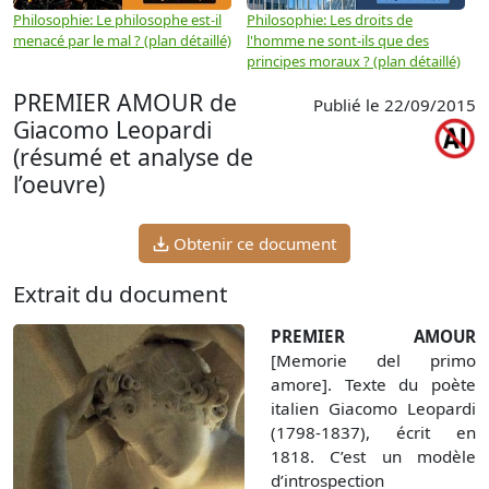
Philosophie: Le philosophe est-il
Philosophie: Les droits de
P
menacé par le mal ? (plan détaillé)
l'homme ne sont-ils que des
e
principes moraux ? (plan détaillé)
(
PREMIER AMOUR de
Publié le 22/09/2015
Giacomo Leopardi
(résumé et analyse de
l’oeuvre)
Obtenir ce document
Extrait du document
PREMIER AMOUR
[Memorie del primo
amore]. Texte du poète
italien Giacomo Leopardi
(1798-1837), écrit en
1818. C’est un modèle
d’introspection