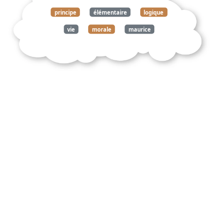
principe
élémentaire
logique
vie
morale
maurice
blondel
résumé
analyse
uvre
répertoire
lyrique