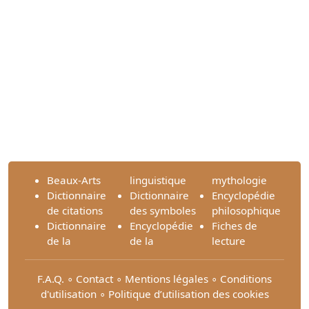
Beaux-Arts
linguistique
mythologie
Dictionnaire
Dictionnaire
Encyclopédie
de citations
des symboles
philosophique
Dictionnaire
Encyclopédie
Fiches de
de la
de la
lecture
F.A.Q.
∘
Contact
∘
Mentions légales
∘
Conditions
d'utilisation
∘
Politique d’utilisation des cookies