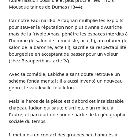
Autre filiation possi­ ble et plus proche : les *Trois
Mousque­ tair es de Dumas (1844).
Car notre Fadi­ nard-d' Artagnan multiplie les exploits
pour sauver la réputation non plus d'Anne d'Autriche
mais de la frivole Anaïs, pénètre les espaces interdits à
l'homme (le salon de la modiste, acte Il), au roturier (le
salon de la baronne, acte Ill), sacrifie sa respectabi­ lité
bourgeoise en acceptant de passer pour un voleur
(chez Beauperthuis, acte IV).
Avec sa comédie, Labiche a sans doute retrouvé un
schème fonda­ mental ; il a aussi inventé un nouveau
genre, le vaudeville-feuilleton.
Mais le héros de la pièce est d'abord cet insaisissable
chapeau-ludion qui saute d'un lieu, d'un milieu à
l'autre, et parcourt une bonne partie de la géo­ graphie
sociale du temps.
Il met ainsi en contact des groupes peu habitués à