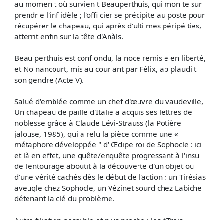
au momen t où survien t Beauperthuis, qui mon te sur
prendr e l'inf idèle ; l'offi cier se précipite au poste pour
récupérer le chapeau, qui après d'ulti­ mes péripé ties,
atterrit enfin sur la tête d'Anàls.
Beau perthuis est conf ondu, la noce remis e en liberté,
et No nancourt, mis au cour ant par Félix, ap plaudi t
son gendre (Acte V).
Salué d'emblée comme un chef­ d'œuvre du vaudeville,
Un chapeau de paille d'Italie a acquis ses lettres de
noblesse grâce à Claude Lévi-Strauss (la Potière
jalouse, 1985), qui a relu la pièce comme une «
métaphore développée '' d' Œdipe roi de Sophocle : ici
et là en effet, une quête/enquête progressant à l'insu
de l'entourage aboutit à la découverte d'un objet ou
d'une vérité cachés dès le début de l'action ; un Tirésias
aveugle chez Sophocle, un Vézinet sourd chez Labiche
détenant la clé du problème.