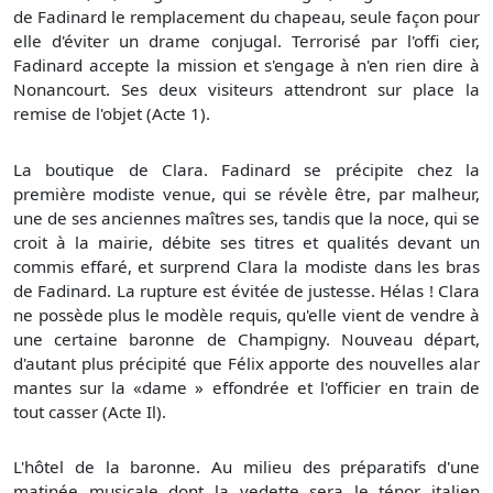
de Fadinard le remplacement du chapeau, seule façon pour
elle d'éviter un drame conjugal. Terrorisé par l'offi cier,
Fadinard accepte la mission et s'engage à n'en rien dire à
Nonancourt. Ses deux visiteurs attendront sur place la
remise de l'objet (Acte 1).
La boutique de Clara. Fadinard se précipite chez la
première modiste venue, qui se révèle être, par malheur,
une de ses anciennes maîtres ses, tandis que la noce, qui se
croit à la mairie, débite ses titres et qualités devant un
commis effaré, et surprend Clara la modiste dans les bras
de Fadinard. La rupture est évitée de justesse. Hélas ! Clara
ne possède plus le modèle requis, qu'elle vient de vendre à
une certaine baronne de Champigny. Nouveau départ,
d'autant plus précipité que Félix apporte des nouvelles alar
mantes sur la «dame » effondrée et l'officier en train de
tout casser (Acte Il).
L'hôtel de la baronne. Au milieu des préparatifs d'une
matinée musicale dont la vedette sera le ténor italien