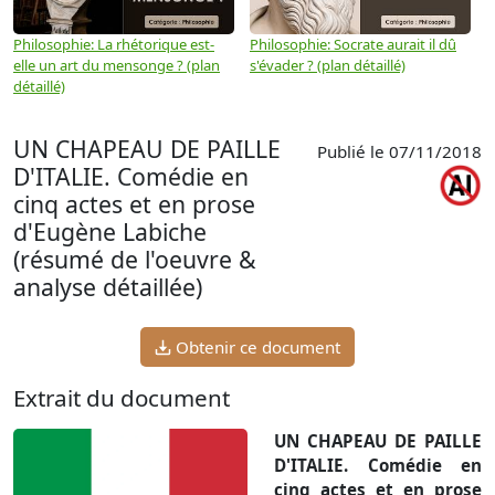
Philosophie: La rhétorique est-
Philosophie: Socrate aurait il dû
P
elle un art du mensonge ? (plan
s'évader ? (plan détaillé)
s
détaillé)
(
UN CHAPEAU DE PAILLE
Publié le 07/11/2018
D'ITALIE. Comédie en
cinq actes et en prose
d'Eugène Labiche
(résumé de l'oeuvre &
analyse détaillée)
Obtenir ce document
Extrait du document
UN CHAPEAU DE PAILLE
D'ITALIE. Comédie en
cinq actes et en prose