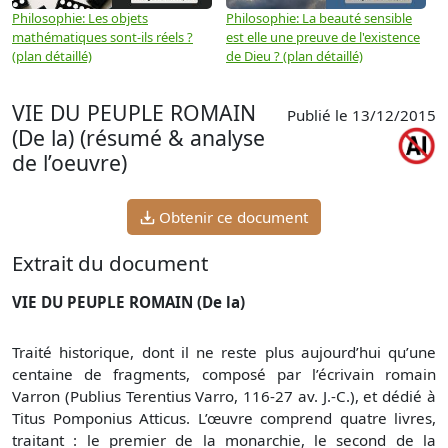
Philosophie: Les objets
Philosophie: La beauté sensible
P
mathématiques sont-ils réels ?
est elle une preuve de l'existence
p
(plan détaillé)
de Dieu ? (plan détaillé)
VIE DU PEUPLE ROMAIN
Publié le 13/12/2015
(De la) (résumé & analyse
de l’oeuvre)
Obtenir ce document
Extrait du document
VIE DU PEUPLE ROMAIN (De la)
Traité historique, dont il ne reste plus aujourd’hui qu’une
centaine de fragments, composé par l’écrivain romain
Varron (Publius Terentius Varro, 116-27 av. J.-C.), et dédié à
Titus Pomponius Atticus. L’œuvre comprend quatre livres,
traitant : le premier de la monarchie, le second de la