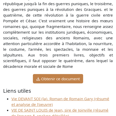
république jusqu’à la fin des guerres puniques, le troisième,
des guerres puniques à la révolution des Gracques. et le
quatrième, de cette révolution à la guerre civile entre
Pompée et César. C’est vraiment une histoire des mœurs
romaines qui, quoique fragmentaire, nous renseigne assez
complètement sur les institutions juridiques, économiques,
sociales, religieuses des anciens Romains, avec une
attention particulière accordée à l’habitation, la nourriture,
le costume, l’armée, les spectacles, la monnaie et les
sépultures. Aux trois premiers livres, objectifs et
scientifiques, il faut opposer le quatrième, dans lequel la
décadence morale et sociale de Rome
Obtenir ce document
Liens utiles
Vie DEVANT SOI (la). Roman de Romain Gary (résumé
et analyse de l'oeuvre)
VIE DE SAINT LOUIS de Jean, sire de Joinville (résumé
de l'oeuvre & analyse détaillée)