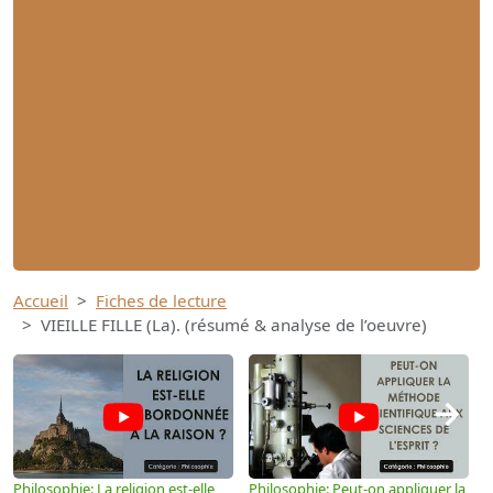
Accueil
Fiches de lecture
VIEILLE FILLE (La). (résumé & analyse de l’oeuvre)
→
Philosophie: La religion est-elle
Philosophie: Peut-on appliquer la
P