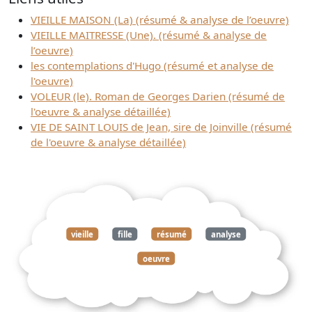
VIEILLE MAISON (La) (résumé & analyse de l’oeuvre)
VIEILLE MAITRESSE (Une). (résumé & analyse de
l’oeuvre)
les contemplations d'Hugo (résumé et analyse de
l'oeuvre)
VOLEUR (le). Roman de Georges Darien (résumé de
l'oeuvre & analyse détaillée)
VIE DE SAINT LOUIS de Jean, sire de Joinville (résumé
de l'oeuvre & analyse détaillée)
vieille
fille
résumé
analyse
oeuvre