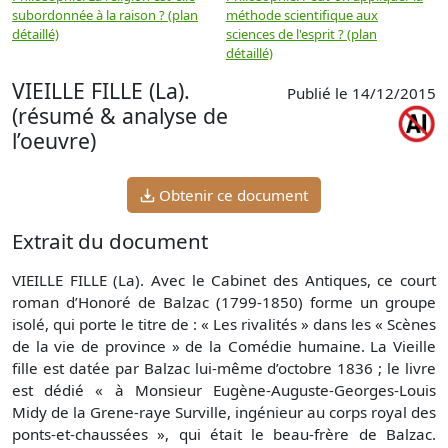
subordonnée à la raison ? (plan
méthode scientifique aux
n
détaillé)
sciences de l'esprit ? (plan
détaillé)
VIEILLE FILLE (La).
Publié le 14/12/2015
(résumé & analyse de
l’oeuvre)
Obtenir ce document
Extrait du document
VIEILLE FILLE (La). Avec le Cabinet des Antiques, ce court
roman d’Honoré de Balzac (1799-1850) forme un groupe
isolé, qui porte le titre de : « Les rivalités » dans les « Scènes
de la vie de province » de la Comédie humaine. La Vieille
fille est datée par Balzac lui-même d’octobre 1836 ; le livre
est dédié « à Monsieur Eugène-Auguste-Georges-Louis
Midy de la Grene-raye Surville, ingénieur au corps royal des
ponts-et-chaussées », qui était le beau-frère de Balzac.