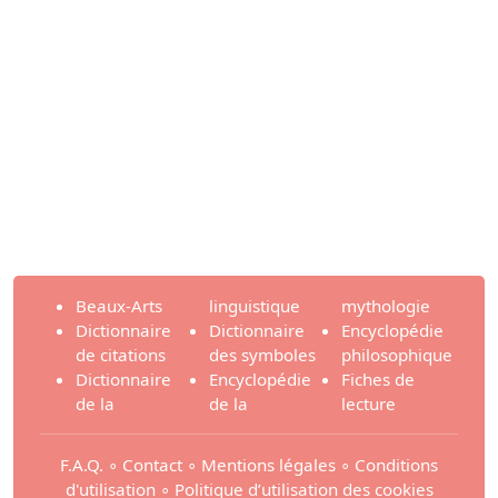
Beaux-Arts
linguistique
mythologie
Dictionnaire
Dictionnaire
Encyclopédie
de citations
des symboles
philosophique
Dictionnaire
Encyclopédie
Fiches de
de la
de la
lecture
F.A.Q.
∘
Contact
∘
Mentions légales
∘
Conditions
d'utilisation
∘
Politique d’utilisation des cookies