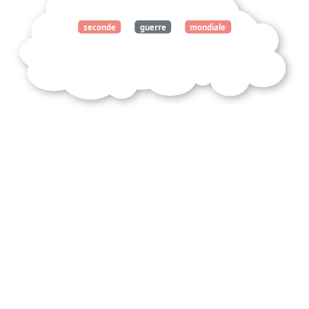
seconde
guerre
mondiale