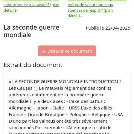
subordonnée à la raison ? (plan
méthode scientifique aux
n
détaillé)
sciences de l'esprit ? (plan
détaillé)
La seconde guerre
Publié le 22/04/2025
mondiale
Obtenir ce document
Extrait du document
« LA SECONDE GUERRE MONDIALE INTRODUCTION I –
Les Causes 1) Le mauvais règlement des conﬂits
antérieurs notamment de la première guerre
mondiale Il y a deux axes : - L’axe des battus :
Allemagne – Japon – Italie – URSS L’axe des alliés :
France – Grande Bretagne – Pologne – Belgique - USA
D’une part les vaincus ont été très sévèrement
sanctionnés Par exemple : L’Allemagne a subi de
lourdes pertes territoriales et a été sanctionnée