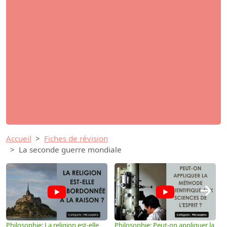
Accueil
Fiches de révision
La seconde guerre mondiale
→
Philosophie: La religion est-elle
Philosophie: Peut-on appliquer la
P