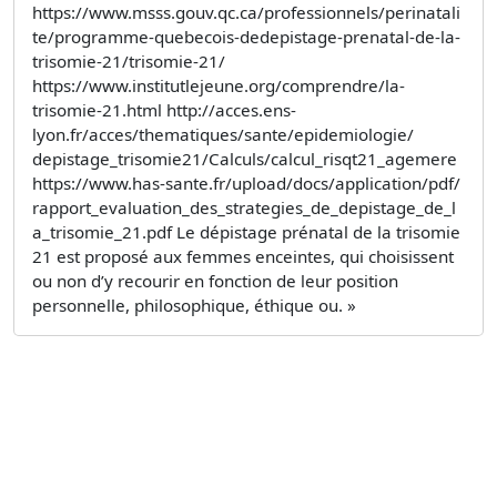
https://www.msss.gouv.qc.ca/professionnels/perinatali
te/programme-quebecois-dedepistage-prenatal-de-la-
trisomie-21/trisomie-21/
https://www.institutlejeune.org/comprendre/la-
trisomie-21.html http://acces.ens-
lyon.fr/acces/thematiques/sante/epidemiologie/
depistage_trisomie21/Calculs/calcul_risqt21_agemere
https://www.has-sante.fr/upload/docs/application/pdf/
rapport_evaluation_des_strategies_de_depistage_de_l
a_trisomie_21.pdf Le dépistage prénatal de la trisomie
21 est proposé aux femmes enceintes, qui choisissent
ou non d’y recourir en fonction de leur position
personnelle, philosophique, éthique ou. »