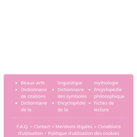
Beaux-Arts
linguistique
mythologie
Dictionnaire
Dictionnaire
Encyclopédie
de citations
des symboles
philosophique
Dictionnaire
Encyclopédie
Fiches de
de la
de la
lecture
F.A.Q.
∘
Contact
∘
Mentions légales
∘
Conditions
d'utilisation
∘
Politique d’utilisation des cookies