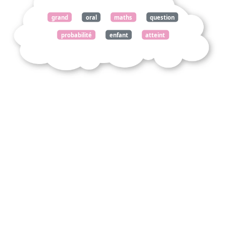
grand
oral
maths
question
probabilité
enfant
atteint
trisomie