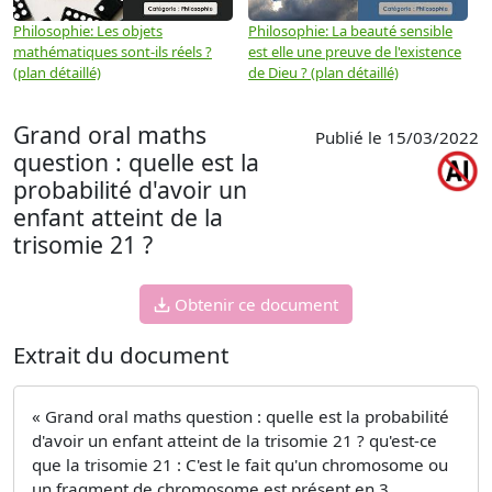
Philosophie: Les objets
Philosophie: La beauté sensible
P
mathématiques sont-ils réels ?
est elle une preuve de l'existence
p
(plan détaillé)
de Dieu ? (plan détaillé)
Grand oral maths
Publié le 15/03/2022
question : quelle est la
probabilité d'avoir un
enfant atteint de la
trisomie 21 ?
Obtenir ce document
Extrait du document
« Grand oral maths question : quelle est la probabilité
d'avoir un enfant atteint de la trisomie 21 ? qu'est-ce
que la trisomie 21 : C'est le fait qu'un chromosome ou
un fragment de chromosome est présent en 3