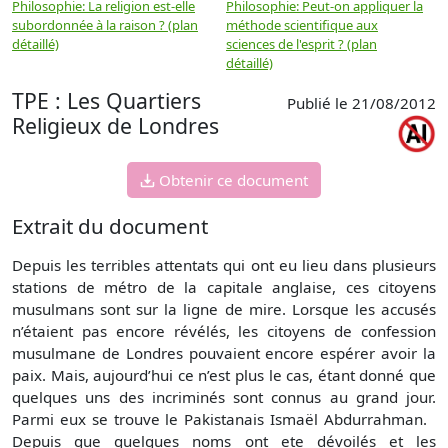
Philosophie: La religion est-elle
Philosophie: Peut-on appliquer la
P
subordonnée à la raison ? (plan
méthode scientifique aux
n
détaillé)
sciences de l'esprit ? (plan
détaillé)
TPE : Les Quartiers
Publié le 21/08/2012
Religieux de Londres
Obtenir ce document
Extrait du document
Depuis les terribles attentats qui ont eu lieu dans plusieurs
stations de métro de la capitale anglaise, ces citoyens
musulmans sont sur la ligne de mire. Lorsque les accusés
n’étaient pas encore révélés, les citoyens de confession
musulmane de Londres pouvaient encore espérer avoir la
paix. Mais, aujourd’hui ce n’est plus le cas, étant donné que
quelques uns des incriminés sont connus au grand jour.
Parmi eux se trouve le Pakistanais Ismaël Abdurrahman.
Depuis que quelques noms ont ete dévoilés et les