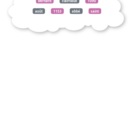
bernard
clairvaux
1090
août
1153
abbé
saint
ans
1112
entraîne
abbaye
cîteaux
créée
mars
1098
trentaine
hommes