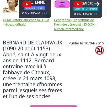
→
QCM: Histoire ancienne (49 QCM
Géographie (Programme de
H
- Niveau difficile)
Première générale) - 35 QCM -
M
Niveau intermédiaire
d
BERNARD DE CLAIRVAUX
Publié le 10/04/2015
(1090-20 août 1153)
Abbé, saint A vingt-deux
ans en 1112, Bernard
entraîne avec lui à
l'abbaye de Cîteaux,
créée le 21 mars 1098,
une trentaine d'hommes
parmi lesquels ses frères
et l'un de ses oncles.