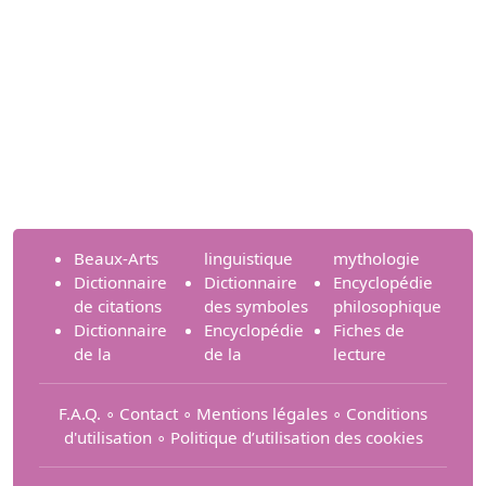
Beaux-Arts
linguistique
mythologie
Dictionnaire
Dictionnaire
Encyclopédie
de citations
des symboles
philosophique
Dictionnaire
Encyclopédie
Fiches de
de la
de la
lecture
F.A.Q.
∘
Contact
∘
Mentions légales
∘
Conditions
d'utilisation
∘
Politique d’utilisation des cookies