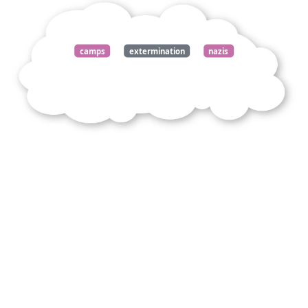
camps
extermination
nazis