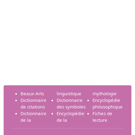
Beaux-Arts
linguistique
mythologie
Dictionnaire
Dictionnaire
Encyclopédie
de citations
des symboles
philosophique
Dictionnaire
Encyclopédie
Fiches de
de la
de la
lecture