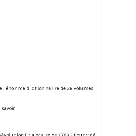
 ie , éno r me d ic t ion na i re de 28 volu mes
 savoir.
évolu t ion F r a nça ise de 1789 ? Pou r y r é