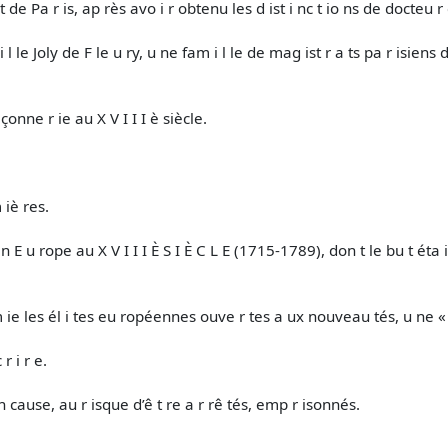
 t de Pa r is, ap rès avo i r obtenu les d ist i nc t io ns de docteu r 
i l le Joly de F le u ry, u ne fam i l le de mag ist r a ts pa r isiens
çonne r ie au X V I I I è siècle.
m iè res.
n E u rope au X V I I I È S I È C L E (1715-1789), don t le bu t éta 
e les él i tes eu ropéennes ouve r tes a ux nouveau tés, u ne « Ré
r i r e.
n cause, au r isque d’ê t re a r rê tés, emp r isonnés.