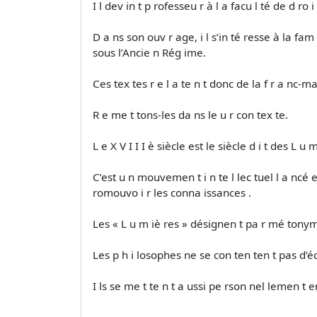
I l dev in t p rofesseu r à l a facu l té de d ro i
D a ns son ouv r age, i l s’in té resse à la fam 
sous l’Ancie n Rég ime.
Ces tex tes r e l a te n t donc de la f r a nc-ma
R e me t tons-les da ns le u r con tex te.
L e X V I I I è siècle est le siècle d i t des L u 
C’est u n mouvemen t i n te l lec tuel l a ncé e
romouvo i r les conna issances .
Les « L u m iè res » désignen t pa r mé tonym i
Les p h i losophes ne se con ten ten t pas d’éc 
I ls se me t te n t a ussi pe rson nel lemen t e