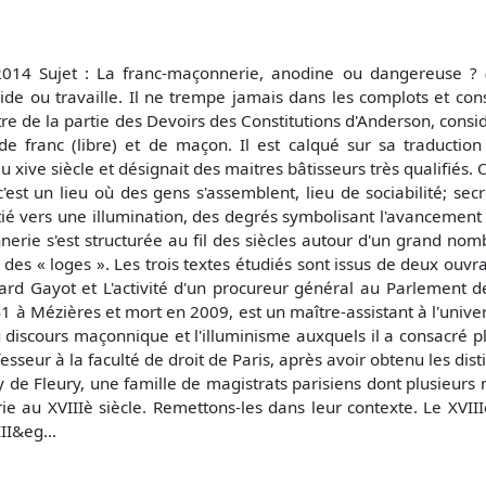
014 Sujet : La franc-maçonnerie, anodine ou dangereuse ? 
side ou travaille. Il ne trempe jamais dans les complots et con
tre de la partie des Devoirs des Constitutions d'Anderson, co
e franc (libre) et de maçon. Il est calqué sur sa traduction
xive siècle et désignait des maitres bâtisseurs très qualifiés
c'est un lieu où des gens s'assemblent, lieu de sociabilité; sec
tié vers une illumination, des degrés symbolisant l'avancement d
nnerie s'est structurée au fil des siècles autour d'un grand no
s des « loges ». Les trois textes étudiés sont issus de deux ouvr
rard Gayot et L'activité d'un procureur général au Parlement de 
à Mézières et mort en 2009, est un maître-assistant à l'universit
u discours maçonnique et l'illuminisme auxquels il a consacré pl
seur à la faculté de droit de Paris, après avoir obtenu les disti
oly de Fleury, une famille de magistrats parisiens dont plusieurs
e au XVIIIè siècle. Remettons-les dans leur contexte. Le XVIIIè 
II&eg...