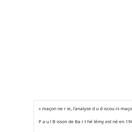
« maçon ne r ie, l’analyse d u d iscou rs maçonn 
P a u l B isson de Ba r t hé lémy est né en 1