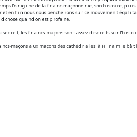
ps l’o r ig i ne de la f r a nc-maçonne r ie, son h istoi re, p u is 
r et en f i n nous nous penche rons su r ce mouvemen t égal i ta i r
 n d chose qua nd on est p rofa ne.
sec re t, les f r a ncs-maçons son t assez d isc re ts su r l’h isto i 
s f r a ncs-maçons a ux maçons des cathéd r a les, à H i r a m le b