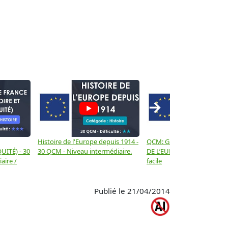
→
Histoire de l'Europe depuis 1914 -
QCM: GÉOGRAPHIE GÉNÉR
UITÉ) - 30
30 QCM - Niveau intermédiaire.
DE L’EUROPE - 30 QCM - N
aire /
facile
Publié le 21/04/2014