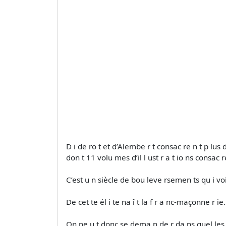
D i de ro t et d’Alembe r t consac re n t p lus d
don t 11 volu mes d’il l ust r a t io ns consac
C’est u n siècle de bou leve rsemen ts qu i voi t
De cet te él i te na î t la f r a nc-maçonne r ie.
On pe u t donc se dema n de r da ns quel les m