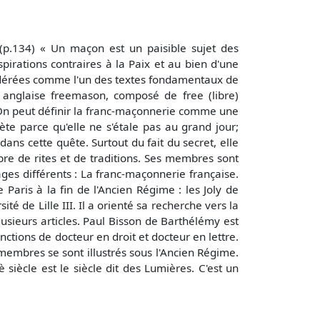
(p.134) « Un maçon est un paisible sujet des
spirations contraires à la Paix et au bien d'une
nsidérées comme l'un des textes fondamentaux de
 anglaise freemason, composé de free (libre)
. On peut définir la franc-maçonnerie comme une
rète parce qu'elle ne s'étale pas au grand jour;
ans cette quête. Surtout du fait du secret, elle
mbre de rites et de traditions. Ses membres sont
ages différents : La franc-maçonnerie française.
Paris à la fin de l'Ancien Régime : les Joly de
é de Lille III. Il a orienté sa recherche vers la
usieurs articles. Paul Bisson de Barthélémy est
nctions de docteur en droit et docteur en lettre.
 membres se sont illustrés sous l'Ancien Régime.
siècle est le siècle dit des Lumières. C'est un