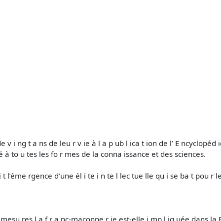
e v i ng t a ns de leu r v ie à l a p ub l ica t ion de l’ E ncyclopéd
 ré à to u tes les fo r mes de la conna issance et des sciences.
 l’éme rgence d’une él i te i n te l lec tue lle qu i se ba t pou r le
esu res l a f r a nc-maçonne r ie est-elle i mp l iq uée dans la R