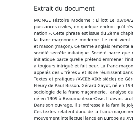
Extrait du document
MONGE Histoire Moderne : Elliott Le 03/04/2
puissances civiles, en quelque endroit qu'il ré
nation ». Cette phrase est issue du 2ème chapi
la franc-maçonnerie moderne. Le mot vient d
et mason (maçon). Ce terme anglais remonte au 
société secrète initiatique. Société parce que 
initiatique parce qu'elle prétend emmener l'ini
a toujours intrigué et fait peur. La franc-maço
appelés des « frères » et ils se réunissent dan
Textes et pratiques (XVIIIè-XIXè siècle) de Gé
Fleury de Paul Bisson. Gérard Gayot, né en 1941 
sociologie de la franc-maçonnerie, l'analyse d
né en 1909 à Beaumont-sur-Oise. Il devint profes
Dans son ouvrage, il s'intéresse à la famille J
Ces textes relatent donc de la franc-maçonneri
mouvement intellectuel lancé en Europe au XVI