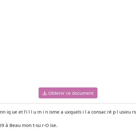
Obtenir ce document
iq ue et l’i l l u m i n isme a uxquels i l a consac ré p l usieu rs a
909 à Beau mon t-su r-O ise.