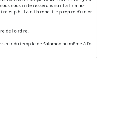
nous nous i n té resserons su r l a f r a nc-
e et p h i l a n t h rope. L e p rop re d'u n or
re de l'o rd re.
â t isseu r du temp le de Salomon ou même à l'o