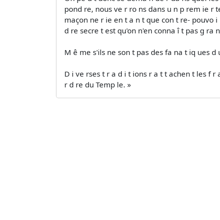
pond re, nous ve r ro ns dans u n p rem ie r tem
maçon ne r ie en t a n t que con t re- pouvo i 
d re secre t est qu'on n'en conna î t pas g ra
M ê me s'ils ne son t pas des fa na t iq ues d u 
D i ve rses t r a d i t ions r a t t achen t le
r d re du Temp le. »