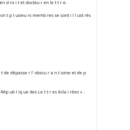
en d ro i t et docteu r en le t t r e.
 don t p l usieu rs memb res se sont i l l ust rés
i t de dépasse r l' obscu r a n t isme et de p
p ub l iq ue des Le t t r es écla i rées » .