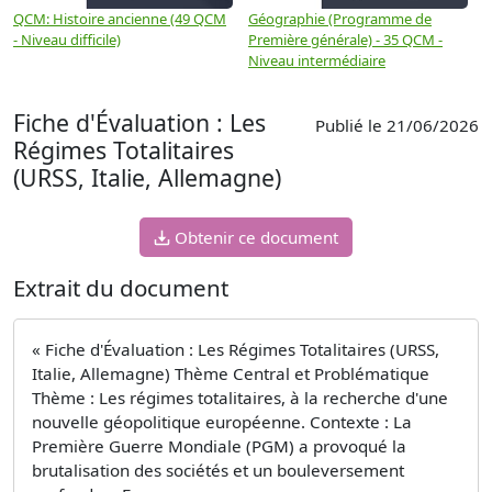
QCM: Histoire ancienne (49 QCM
Géographie (Programme de
H
- Niveau difficile)
Première générale) - 35 QCM -
M
Niveau intermédiaire
d
Fiche d'Évaluation : Les
Publié le 21/06/2026
Régimes Totalitaires
(URSS, Italie, Allemagne)
Obtenir ce document
Extrait du document
« Fiche d'Évaluation : Les Régimes Totalitaires (URSS,
Italie, Allemagne) Thème Central et Problématique
Thème : Les régimes totalitaires, à la recherche d'une
nouvelle géopolitique européenne. Contexte : La
Première Guerre Mondiale (PGM) a provoqué la
brutalisation des sociétés et un bouleversement