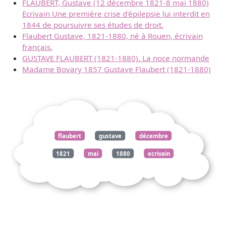
FLAUBERT, Gustave (12 décembre 1821-8 mai 1880)
Ecrivain Une première crise d'épilepsie lui interdit en
1844 de poursuivre ses études de droit.
Flaubert Gustave, 1821-1880, né à Rouen, écrivain
français.
GUSTAVE FLAUBERT (1821-1880). La noce normande
Madame Bovary 1857 Gustave Flaubert (1821-1880)
flaubert
gustave
décembre
1821
mai
1880
ecrivain
crise
épilepsie
interdit
1844
poursuivre
études
droit