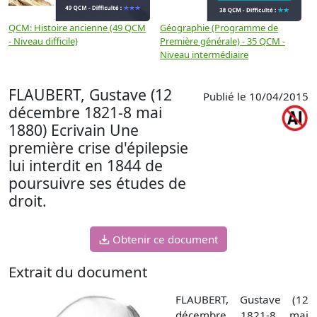
QCM: Histoire ancienne (49 QCM
Géographie (Programme de
H
- Niveau difficile)
Première générale) - 35 QCM -
M
Niveau intermédiaire
d
FLAUBERT, Gustave (12
Publié le 10/04/2015
décembre 1821-8 mai
1880) Ecrivain Une
première crise d'épilepsie
lui interdit en 1844 de
poursuivre ses études de
droit.
Obtenir ce document
Extrait du document
FLAUBERT, Gustave (12
décembre 1821-8 mai