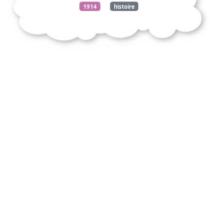
1914
histoire