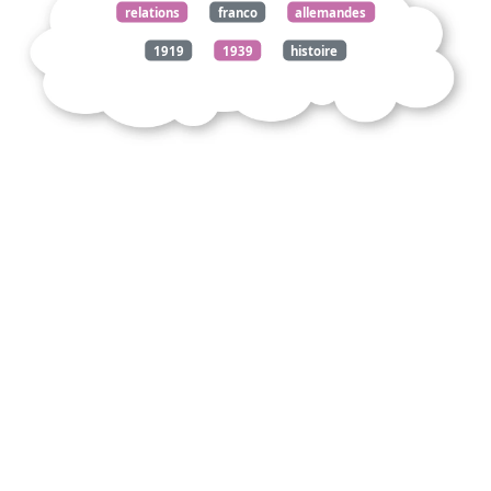
relations
franco
allemandes
1919
1939
histoire