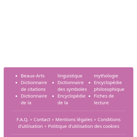
Beaux-Arts
linguistique
mythologie
Dictionnaire
Dictionnaire
Encyclopédie
de citations
des symboles
philosophique
Dictionnaire
Encyclopédie
Fiches de
de la
de la
lecture
F.A.Q.
∘
Contact
∘
Mentions légales
∘
Conditions
d'utilisation
∘
Politique d’utilisation des cookies