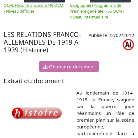
QCM: Histoire ancienne (49 QCM
Géographie (Programme de
H
- Niveau difficile)
Première générale) - 35 QCM -
M
Niveau intermédiaire
d
LES RELATIONS FRANCO-
Publié le 22/02/2012
ALLEMANDES DE 1919 A
1939 (Histoire)
Obtenir ce document
Extrait du document
Au lendemain de 1914-
1918, la France, saignée
par la guerre, joue
néanmoins un rôle de
premier plan sur la scène
européenne,
particulièrement face à