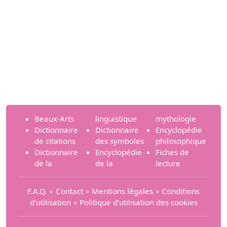
Beaux-Arts
linguistique
mythologie
Dictionnaire
Dictionnaire
Encyclopédie
de citations
des symboles
philosophique
Dictionnaire
Encyclopédie
Fiches de
de la
de la
lecture
F.A.Q.
∘
Contact
∘
Mentions légales
∘
Conditions
d'utilisation
∘
Politique d’utilisation des cookies