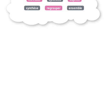
synthèse
regrouper
ensemble
documents
écrit