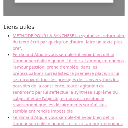
Liens utiles
METHODE POUR LA SYNTHESE La synthèse : reformuler
du texte écrit par quelqu'un d'autre, faire un texte plus
bref.
Ferdinand Alquié vous semble-t-il avoir bien défini
l'amour surréaliste quand il écrit : « L'amour, entendons
l'amour passion, prend d'emblée, dans les
préoccupations surréalistes, la première place. En lui
se retrouvent tous les prestiges de l'Univers, tous les
pouvoirs de la conscience, toute l'agitation du
sentiment: par lui s'effectue la synthèse suprême du
subjectif et de l'objectif, et nous est restitué le
ravissement que les déchirements surréalistes
semblaient rendre impossible
Ferdinand Alquié vous semble-t-il avoir bien défini
l'amour surréaliste quand il écrit : «L'amour, entendons