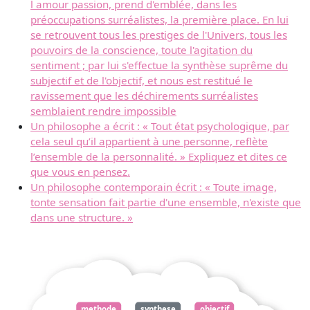
l amour passion, prend d'emblée, dans les
préoccupations surréalistes, la première place. En lui
se retrouvent tous les prestiges de l'Univers, tous les
pouvoirs de la conscience, toute l'agitation du
sentiment ; par lui s'effectue la synthèse suprême du
subjectif et de l'objectif, et nous est restitué le
ravissement que les déchirements surréalistes
semblaient rendre impossible
Un philosophe a écrit : « Tout état psychologique, par
cela seul qu’il appartient à une personne, reflète
l’ensemble de la personnalité. » Expliquez et dites ce
que vous en pensez.
Un philosophe contemporain écrit : « Toute image,
tonte sensation fait partie d'une ensemble, n'existe que
dans une structure. »
methode
synthese
objectif