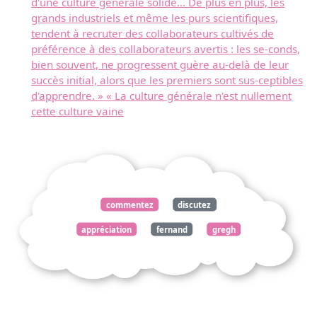
d'une culture générale solide... De plus en plus, les
grands industriels et même les purs scientifiques,
tendent à recruter des collaborateurs cultivés de
préférence à des collaborateurs avertis : les se-conds,
bien souvent, ne progressent guère au-delà de leur
succès initial, alors que les premiers sont sus-ceptibles
d'apprendre. » « La culture générale n'est nullement
cette culture vaine
commentez
discutez
appréciation
fernand
gregh
contemplations
hugo
définitivement
romantisme
roman
tisme
moment