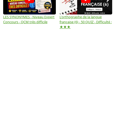
LES SYNONYMES - Niveau Expert
L'orthographe de la langue
L
Concours - QCM très difficile
française (6) - 50 QUIZ - Difficulté :
f
★★★