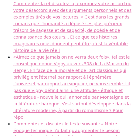
Commentez-la et discutez-la; exprimez votre accord ou
votre désaccord avec des arguments personnels et des
exemples tirés de vos lectures. « C'est dans les grands
romans que l'humanité a déposé ses plus précieux
trésors de sagesse et de sagacité, de poésie et de
connaissance des cœurs... Et ce que ces histoires
imaginaires nous donnent peut-être, c'est la véritable
histoire de la vie réell
«Aimez ce que jamais on ne verra deux fois», tel est le
conseil que donne Vigny au vers 308 de La Maison du
Berger. En face de la morale et de l'art classiques qui
privilégient l'éternel par rapport à l'éphémère,
l'universel par rapport au singulier, ne vous semble-t-il
pas que Vigny définit ainsi une attitude - éthique et
esthétique - nouvelle qui, annoncée par Montaigne et
la littérature baroque, s'est surtout développée dans la
littérature moderne, à partir du romantisme ? Pour
répo
Commentez et discutez le texte suivant : « Notre
époque technique n'a fait qu'augmenter le besoin