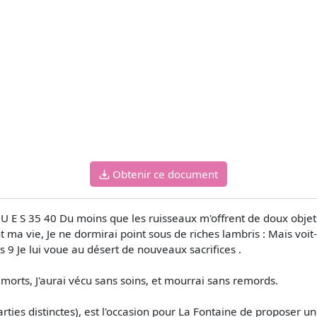
Obtenir ce document
HOD Q U E S 35 40 Du moins que les ruisseaux m'offrent de doux ob
oint ma vie, Je ne dormirai point sous de riches lambris : Mais v
s 9 Je lui voue au désert de nouveaux sacrifices .
morts, J'aurai vécu sans soins, et mourrai sans remords.
ies distinctes), est l'occasion pour La Fontaine de proposer une