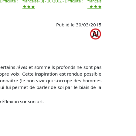
Difficulté :
française (3) - 30 QUIZ - Difficulté :
française (2) -( 20 QUIZ - Dif
★★★
: ★★★
Publié le 30/03/2015
certains
rêves
et sommeils profonds ne sont pas
pre voix. Cette inspiration est rendue possible
nnaître (le bon vizir qui s'occupe des hommes
i lui permet de parler de soi par le biais de la
éflexion sur son art.