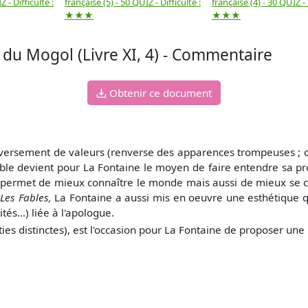
 - Difficulté :
française (5) - 50 QUIZ - Difficulté :
française (4) - 30 QUIZ - 
★★★
★★★
t du Mogol (Livre XI, 4) - Commentaire
Obtenir ce document
nversement de valeurs (renverse des apparences trompeuses ; 
fable devient pour La Fontaine le moyen de faire entendre sa pro
 permet de mieux connaître le monde mais aussi de mieux se co
s
Les Fables,
La Fontaine a aussi mis en oeuvre une esthétique qu
s...) liée à l'apologue.
es distinctes), est l'occasion pour La Fontaine de proposer une r