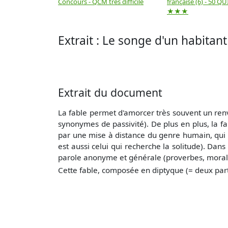
Concours - QCM très difficile
française (6) - 50 QUIZ
★★★
Extrait : Le songe d'un habitan
Extrait du document
La fable permet d'amorcer très souvent un re
syno­nymes de passivité). De plus en plus, la 
par une mise à distance du genre humain, qui
est aussi celui qui recherche la solitude). Dan
parole anonyme et géné­rale (proverbes, moralité
Cette fable, composée en diptyque (= deux parti