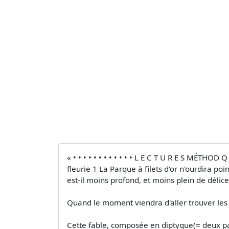
« • • • • • • • • • • • • L E C T U R E S MÉT
fleurie 1 La Parque à filets d'or n'ourdira p
est-il moins profond, et moins plein de délice
Quand le moment viendra d'aller trouver les 
Cette fable, composée en diptyque(= deux part