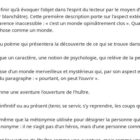
finir qu’à évoquer l’objet dans l’esprit du lecteur par le moyen
 blanchâtre). Cette première description porte sur l’aspect extér
nce inaccessible : « c’est un monde opiniâtrement clos ». Qual
ite chose comme un monde.
 du poème qui présentera la découverte de ce qui se trouve dan
ique un caractère, une notion de psychologie, qui relève de la pe
se d’un monde merveilleux et mystérieux qui, par son aspect et
aragraphe : « pourtant, on peut l’ouvrir ».
me une aventure l’ouverture de l’huître.
l’infinitif ou au présent (tenir, se servir, s’y reprendre, les coups q
 même que la métonymie utilisée pour désigner la personne qui ou
nonyme : il ne s’agit pas d’un héros, mais d’une personne comm
ffet l’ouverture de l’huître comme une aventure, mais comme un