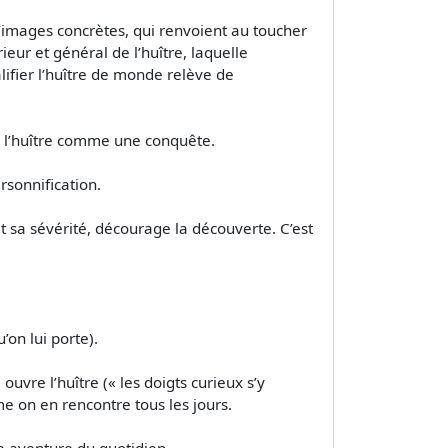
 d’images concrètes, qui renvoient au toucher
ieur et général de l’huître, laquelle
ifier l’huître de monde relève de
s l’huître comme une conquête.
rsonnification.
 sa sévérité, décourage la découverte. C’est
u’on lui porte).
vre l’huître (« les doigts curieux s’y
e on en rencontre tous les jours.
e aventure du quotidien.