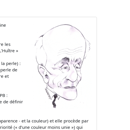
ine
re les
’Huître »
la perle) :
 perle de
re et
PB :
e de définir
pparence - et la couleur) et elle procède par
iorité (« d’une couleur moins unie ») qui