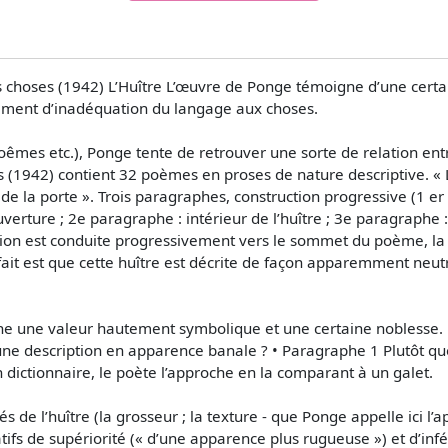
es choses (1942) L’Huître L’œuvre de Ponge témoigne d’une certa
sentiment d’inadéquation du langage aux choses.
oêmes etc.), Ponge tente de retrouver une sorte de relation ent
s (1942) contient 32 poèmes en proses de nature descriptive. « L
s de la porte ». Trois paragraphes, construction progressive (1 er
verture ; 2e paragraphe : intérieur de l’huître ; 3e paragraphe : 
tention est conduite progressivement vers le sommet du poème, la
e fait est que cette huître est décrite de façon apparemment neut
ne une valeur hautement symbolique et une certaine noblesse. 
une description en apparence banale ? • Paragraphe 1 Plutôt qu
n dictionnaire, le poète l’approche en la comparant à un galet.
 de l’huître (la grosseur ; la texture - que Ponge appelle ici l’a
ifs de supériorité (« d’une apparence plus rugueuse ») et d’infér