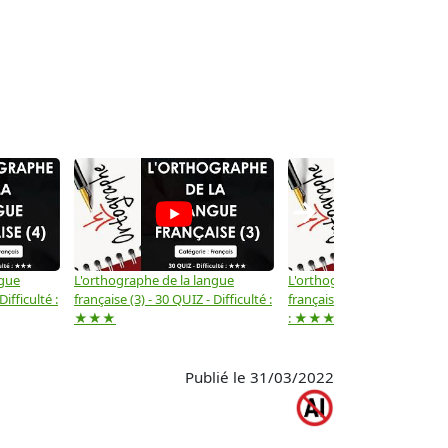
→
ngue
L'orthographe de la langue
L'orthographe de la langue
Difficulté :
française (3) - 30 QUIZ - Difficulté :
française (2) -( 20 QUIZ - Dif
★★★
: ★★★
Publié le 31/03/2022