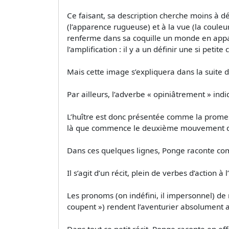
Ce faisant, sa description cherche moins à dé
(l’apparence rugueuse) et à la vue (la couleur
renferme dans sa coquille un monde en appare
l’amplification : il y a un définir une si pet
Mais cette image s’expliquera dans la suite
Par ailleurs, l’adverbe « opiniâtrement » ind
L’huître est donc présentée comme la promes
là que commence le deuxième mouvement du p
Dans ces quelques lignes, Ponge raconte com
Il s’agit d’un récit, plein de verbes d’action à 
Les pronoms (on indéfini, il impersonnel) de
coupent ») rendent l’aventurier absolument a
Dans tout ce petit récit, Ponge raconte en e