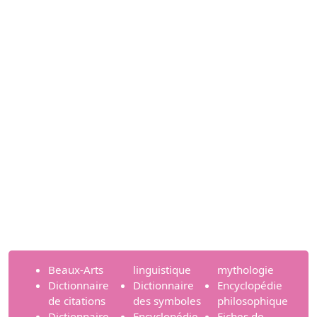
Beaux-Arts
linguistique
mythologie
Dictionnaire
Dictionnaire
Encyclopédie
de citations
des symboles
philosophique
Dictionnaire
Encyclopédie
Fiches de