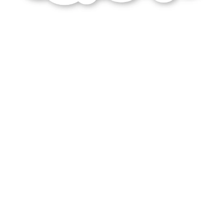
goût
idéal
pensée
xviiie
siècle
résume
style
louis