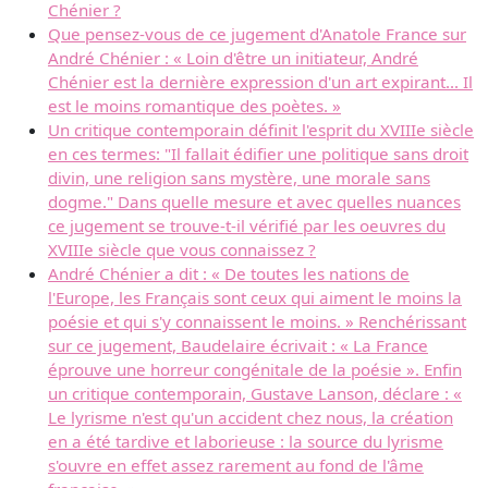
Chénier ?
Que pensez-vous de ce jugement d'Anatole France sur
André Chénier : « Loin d'être un initiateur, André
Chénier est la dernière expression d'un art expirant... Il
est le moins romantique des poètes. »
Un critique contemporain définit l'esprit du XVIIIe siècle
en ces termes: "Il fallait édifier une politique sans droit
divin, une religion sans mystère, une morale sans
dogme." Dans quelle mesure et avec quelles nuances
ce jugement se trouve-t-il vérifié par les oeuvres du
XVIIIe siècle que vous connaissez ?
André Chénier a dit : « De toutes les nations de
l'Europe, les Français sont ceux qui aiment le moins la
poésie et qui s'y connaissent le moins. » Renchérissant
sur ce jugement, Baudelaire écrivait : « La France
éprouve une horreur congénitale de la poésie ». Enfin
un critique contemporain, Gustave Lanson, déclare : «
Le lyrisme n'est qu'un accident chez nous, la création
en a été tardive et laborieuse : la source du lyrisme
s'ouvre en effet assez rarement au fond de l'âme