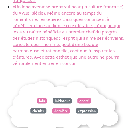
française. »
«Un long avenir se préparait pour (la culture française)
du XVIIe (siècle). Même encore au temps du
romantisme, les œuvres classiques continuent à
bénéficier d'une audience considérable ; l'époque qui
les a vu naître bénéficie au premier chef du progrès
des études historiques ; l'esprit qui anime ses écrivains,
curiosité pour l'homme, goût d'une beauté
harmonieuse et rationnelle, continue à inspirer les
créatures. Avec cette esthétique une autre ne pourra
véritablement entrer en concur
loin
initiateur
andré
chénier
dernière
expression
art
expirant
aboutissent