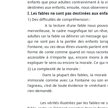
enfants que pour adultes contrairement à la v
destinées aux enfants; ensuite, nous observer
I. Les fables ne sont pas destinées aux enfa
1) Des difficultés de compréhension :
A la lecture d'une fable nous pouvons aper
merveilleuse, le cadre magnifique tel un rêve,
adultes car la fable va délivrer un message qu
qui ne sont pas à la portée des enfants lors
Fontaine, ou ces deux êtres vivants parlent ent
forme de conte comme quand on nous racontait q
accessible à n'importe qui, encore moins à d
expliquer le sens ou encore la morale. Ce qui 
2) La complexité de la morale :
Dans la plupart des fables, la morale est i
immorale comme avec La Fontaine ou son ense
l'agneau, c'est de toute évidence le «méchant « 
rien demandé.
Les vérités illustrées par les fables ne