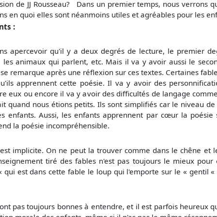
ision de JJ Rousseau?
Dans un premier temps, nous verrons qu'
ons
en quoi elles sont néanmoins utiles et agréables pour les enf
nts :
cevoir qu'il y a deux degrés de lecture, le premier degré 
 les animaux qui parlent, etc. Mais il va y avoir aussi le secon
i se remarque après une réflexion sur ces textes. Certaines fab
qu'ils apprennent cette poésie. Il va y avoir des personnific
re eux ou encore il va y avoir des difficultés de langage comme l
uand nous étions petits. Ils sont simplifiés car le niveau de 
es enfants. Aussi, les enfants apprennent par cœur la poési
rend la poésie incompréhensible.
mplicite. On ne peut la trouver comme dans le chêne et le r
ignement tiré des fables n'est pas toujours le mieux pour éd
qui est dans cette fable le loup qui l'emporte sur le « gentil « l
 sont pas toujours bonnes à entendre, et il est parfois heureux q