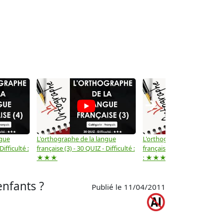
→
ngue
L'orthographe de la langue
L'orthographe de la langue
Difficulté :
française (3) - 30 QUIZ - Difficulté :
française (2) -( 20 QUIZ - Dif
★★★
: ★★★
nfants ?
Publié le 11/04/2011