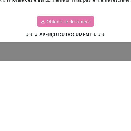
ation morale des enfants, même si il n'as pas le même résonnem
Obtenir ce document
↓↓↓ APERÇU DU DOCUMENT ↓↓↓