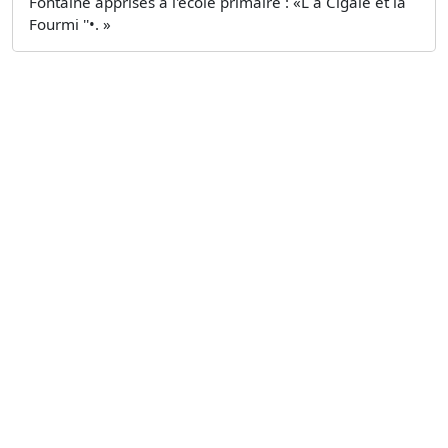
Fontaine apprises à l'école primaire : «L a Cigale et la
Fourmi ''•. »