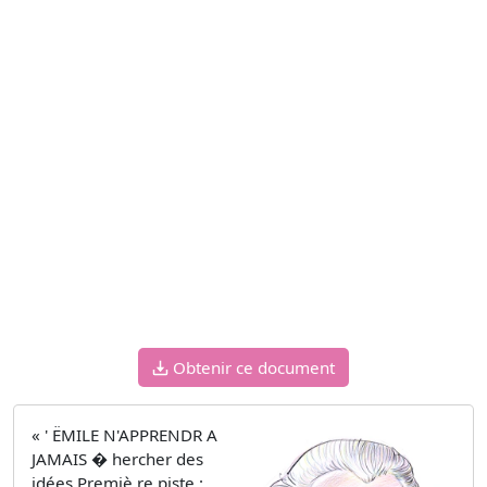
Obtenir ce document
« ' ËMILE N'APPRENDR A
JAMAIS � hercher des
idées Premiè re piste :