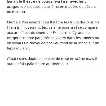
Jamais le théâtre ne pourra riva l iser avec les t r
ucages sophistiqués du cinéma en matière de décors
ou d’action.
Même si l’on adaptai t au théât re les tr ucs des plus bri
l l a n ts il l us ionn is tes, cela ne pourra i t se comparer
aux art i f ices du cinéma. • Ex : dans le Cyrano de
Bergerac monté par Jérôme Savary dans les années 80
on voyai t un cheval galoper au fond de la scène sur un
tapis roulan t.
C’étai t sans doute un exploit de mise en scène mais il
aura i t fai t pâle figure au cinéma.. »