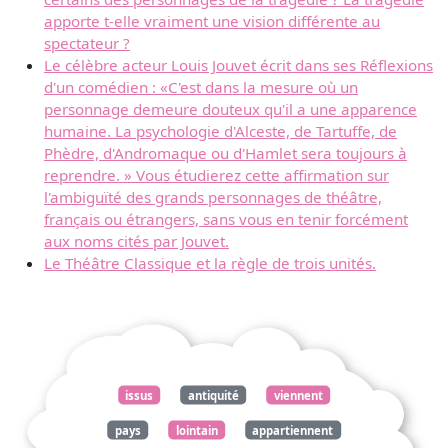
apporte t-elle vraiment une vision différente au
spectateur ?
Le célèbre acteur Louis Jouvet écrit dans ses Réflexions
d'un comédien : «C'est dans la mesure où un
personnage demeure douteux qu'il a une apparence
humaine. La psychologie d'Alceste, de Tartuffe, de
Phèdre, d'Andromaque ou d'Hamlet sera toujours à
reprendre. » Vous étudierez cette affirmation sur
l'ambiguïté des grands personnages de théâtre,
français ou étrangers, sans vous en tenir forcément
aux noms cités par Jouvet.
Le Théâtre Classique et la règle de trois unités.
issus
antiquité
viennent
pays
lointain
appartiennent