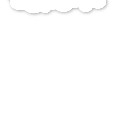
milieux
sociaux
personnages
théâtre
classique
vraiment
étrangers