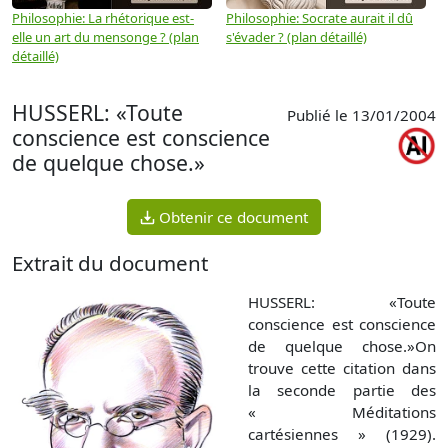
Philosophie: La rhétorique est-
Philosophie: Socrate aurait il dû
P
elle un art du mensonge ? (plan
s'évader ? (plan détaillé)
s
détaillé)
(
HUSSERL: «Toute
Publié le 13/01/2004
conscience est conscience
de quelque chose.»
Obtenir ce document
Extrait du document
HUSSERL: «Toute
conscience est conscience
de quelque chose.»On
trouve cette citation dans
la seconde partie des
« Méditations
cartésiennes » (1929).