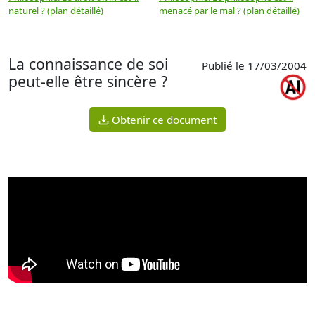
naturel ? (plan détaillé)
menacé par le mal ? (plan détaillé)
l
p
La connaissance de soi
Publié le 17/03/2004
peut-elle être sincère ?
Obtenir ce document