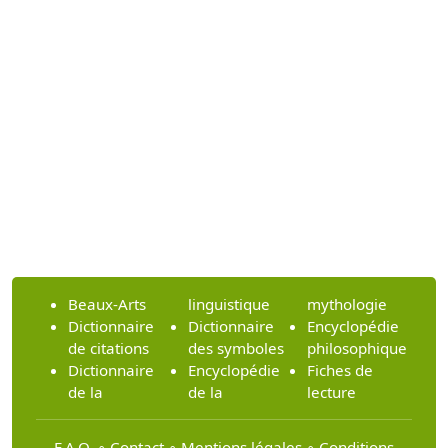
Beaux-Arts
linguistique
mythologie
Dictionnaire
Dictionnaire
Encyclopédie
de citations
des symboles
philosophique
Dictionnaire
Encyclopédie
Fiches de
de la
de la
lecture
F.A.Q.
∘
Contact
∘
Mentions légales
∘
Conditions