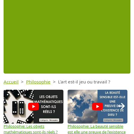
Accueil
Philosophie
L'art est-il jeu ou travail ?
→
Philosophie: Les objets
Philosophie: La beauté sensible
P
mathématiques sont-ils réels ?
est elle une preuve de l'existence
p