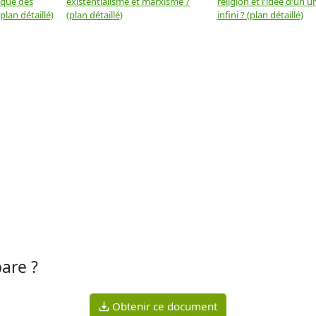
 que des
existentialisme et marxisme ?
religion et l'idée d'un u
plan détaillé)
(plan détaillé)
infini ? (plan détaillé)
bare ?
Obtenir ce document