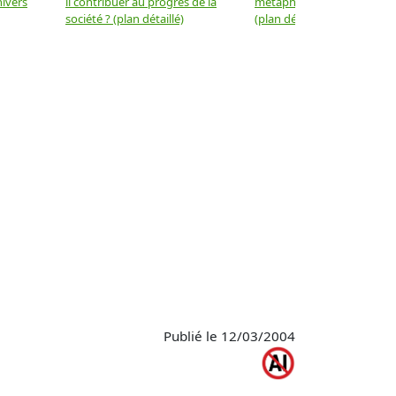
nivers
il contribuer au progrès de la
métaphysique à la physiqu
société ? (plan détaillé)
(plan détaillé)
Publié le 12/03/2004