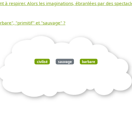
à respirer. Alors les imaginations, ébranlées par des spectacl
rbare", "primitif" et "sauvage" ?
civilisé
sauvage
barbare