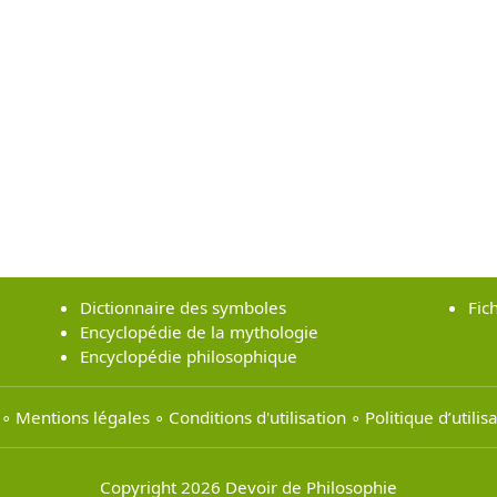
Dictionnaire des symboles
Fic
Encyclopédie de la mythologie
Encyclopédie philosophique
∘
Mentions légales
∘
Conditions d'utilisation
∘
Politique d’utili
Copyright 2026 Devoir de Philosophie