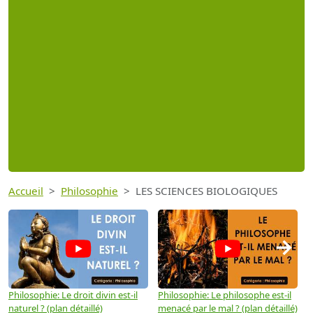
Accueil
Philosophie
LES SCIENCES BIOLOGIQUES
→
Philosophie: Le droit divin est-il
Philosophie: Le philosophe est-il
P
naturel ? (plan détaillé)
menacé par le mal ? (plan détaillé)
l