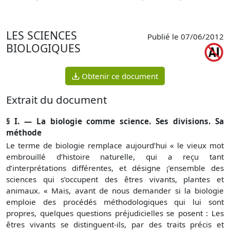
p
LES SCIENCES
Publié le 07/06/2012
BIOLOGIQUES
Obtenir ce document
Extrait du document
§ I. — La
biologie comme science.
Ses
divisions.
Sa
méthode
Le terme de biologie remplace aujourd’hui « le vieux mot
em­brouillé d’histoire naturelle, qui a reçu tant
d’interprétations différentes, et désigne ¡’ensemble des
sciences qui s’occupent des êtres vivants, plantes et
animaux. « Mais, avant de nous de­mander si la biologie
emploie des procédés méthodologiques qui lui sont
propres, quelques questions préjudicielles se po­sent : Les
êtres vivants se distinguent-ils, par des traits précis et