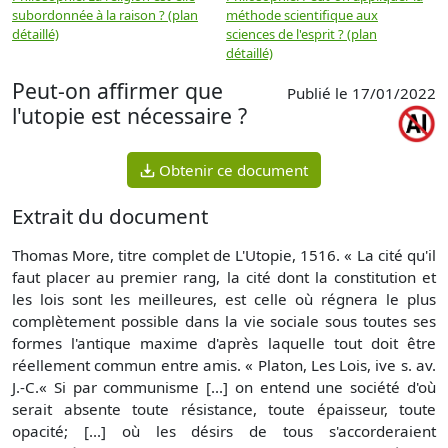
subordonnée à la raison ? (plan
méthode scientifique aux
n
détaillé)
sciences de l'esprit ? (plan
détaillé)
Peut-on affirmer que
Publié le 17/01/2022
l'utopie est nécessaire ?
Obtenir ce document
Extrait du document
Thomas More, titre complet de L'Utopie, 1516. « La cité qu'il
faut placer au premier rang, la cité dont la constitution et
les lois sont les meilleures, est celle où régnera le plus
complètement possible dans la vie sociale sous toutes ses
formes l'antique maxime d'après laquelle tout doit être
réellement commun entre amis. « Platon, Les Lois, ive s. av.
J.-C.« Si par communisme [...] on entend une société d'où
serait absente toute résistance, toute épaisseur, toute
opacité; [...] où les désirs de tous s'accorderaient