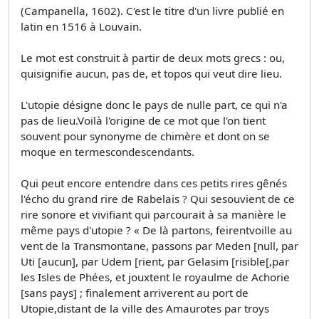
(Campanella, 1602). C'est le titre d'un livre publié en
latin en 1516 à Louvain.
Le mot est construit à partir de deux mots grecs : ou,
quisignifie aucun, pas de, et topos qui veut dire lieu.
L'utopie désigne donc le pays de nulle part, ce qui n'a
pas de lieu.Voilà l'origine de ce mot que l'on tient
souvent pour synonyme de chimère et dont on se
moque en termescondescendants.
Qui peut encore entendre dans ces petits rires gênés
l'écho du grand rire de Rabelais ? Qui sesouvient de ce
rire sonore et vivifiant qui parcourait à sa manière le
même pays d'utopie ? « De là partons, feirentvoille au
vent de la Transmontane, passons par Meden [null, par
Uti [aucun], par Udem [rient, par Gelasim [risible[,par
les Isles de Phées, et jouxtent le royaulme de Achorie
[sans pays] ; finalement arriverent au port de
Utopie,distant de la ville des Amaurotes par troys