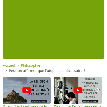
Accueil
Philosophie
Peut-on affirmer que l'utopie est nécessaire ?
→
Philosophie: La religion est-elle
Philosophie: Peut-on appliquer la
P