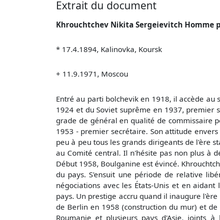
Extrait du document
Khrouchtchev Nikita Sergeievitch Homme p
* 17.4.1894, Kalinovka, Koursk
+ 11.9.1971, Moscou
Entré au parti bolchevik en 1918, il accède a
1924 et du Soviet suprême en 1937, premier se
grade de général en qualité de commissaire poli
1953 - premier secrétaire. Son attitude envers 
peu à peu tous les grands dirigeants de l'ère s
au Comité central. Il n'hésite pas non plus à 
Début 1958, Boulganine est évincé. Khrouchtchev
du pays. S'ensuit une période de relative lib
négociations avec les États-Unis et en aida
pays. Un prestige accru quand il inaugure l'ère 
de Berlin en 1958 (construction du mur) et de C
Roumanie et plusieurs pays d'Asie, joints à