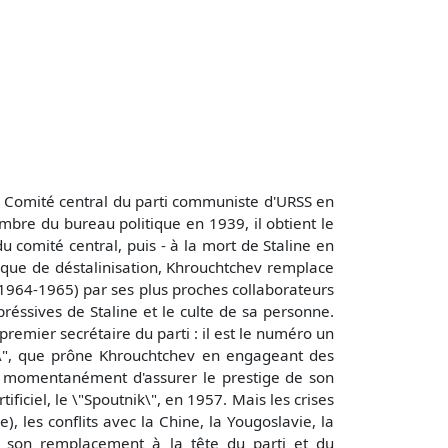
u Comité central du parti communiste d'URSS en
bre du bureau politique en 1939, il obtient le
u comité central, puis - à la mort de Staline en
itique de déstalinisation, Khrouchtchev remplace
n 1964-1965) par ses plus proches collaborateurs
réssives de Staline et le culte de sa personne.
remier secrétaire du parti : il est le numéro un
que\", que prône Khrouchtchev en engageant des
t momentanément d'assurer le prestige de son
ficiel, le \"Spoutnik\", en 1957. Mais les crises
, les conflits avec la Chine, la Yougoslavie, la
 à son remplacement à la tête du parti et du