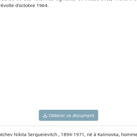
révolte d'octobre 1964.
Obtenir ce document
chev Nikita Sergueïevitch , 1894-1971, né à Kalinovka, homme 