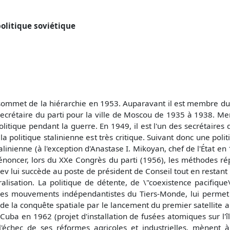
olitique soviétique
u sommet de la hiérarchie en 1953. Auparavant il est membre d
crétaire du parti pour la ville de Moscou de 1935 à 1938. Mem
tique pendant la guerre. En 1949, il est l'un des secrétaires d
la politique stalinienne est très critique. Suivant donc une pol
talinienne (à l'exception d'Anastase I. Mikoyan, chef de l'État e
dénoncer, lors du XXe Congrès du parti (1956), les méthodes rép
 lui succède au poste de président de Conseil tout en restant p
éralisation. La politique de détente, de \"coexistence pacifi
nt les mouvements indépendantistes du Tiers-Monde, lui perme
de la conquête spatiale par le lancement du premier satellite arti
uba en 1962 (projet d'installation de fusées atomiques sur l'île)
 l'échec de ses réformes agricoles et industrielles, mènent