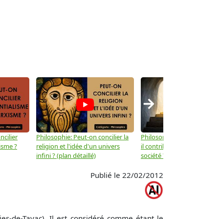
→
ncilier
Philosophie: Peut-on concilier la
Philosophie: Le mysticisme
isme ?
religion et l'idée d'un univers
il contribuer au progrès de 
infini ? (plan détaillé)
société ? (plan détaillé)
Publié le 22/02/2012
s-de-Tayac). Il est considéré comme étant le